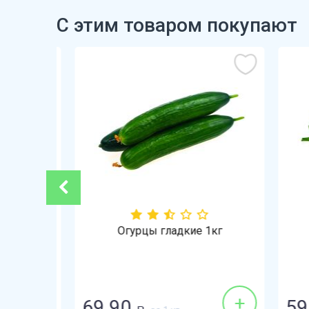
С этим товаром покупают
-21%
Огурцы гладкие 1кг
+
+
69.90
59.