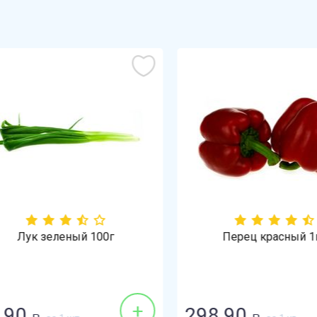
Лук зеленый 100г
Перец красный 1кг
+
90
298.90