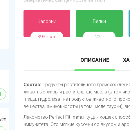
Энергетическая ценность на 100 г
Калории
Белки
393 ккал
22 г
ОПИСАНИЕ
ХА
Состав:
Продукты растительного происхождения 
животные жиры и растительные масла (в том чис
+
птицы, гидролизат из продуктов животного про
вещества, аминокислоты (в том числе таурин), в
Лакомство Perfect Fit Immunity для кошек спос
усе
иммунитета. Это мягкие кусочки со вкусом и ар