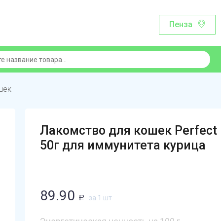
Пенза
шек
Лакомство для кошек Perfect 
50г для иммунитета курица
89.90
за 1 шт
Р