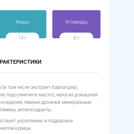
Жиры
Углеводы
14 г
0 г
РАКТЕРИСТИКИ
(в том числе экстракт бархатцев),
ле подсолнечное масло), мука из домашней
исхождения, пивные дрожжи, минеральные
итамины, антиоксиданты.
обствует укреплению и поддержке
оматом курицы.