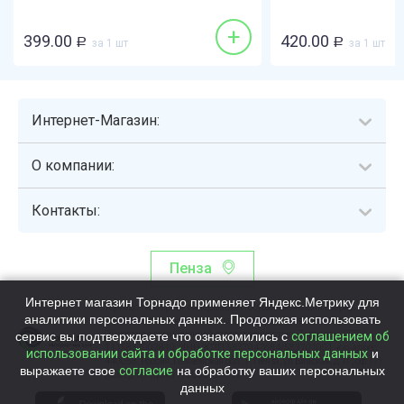
+
399.00
420.00
Р
за 1 шт
Р
за 1 шт
Интернет-Магазин:
О компании:
Контакты:
Пенза
Интернет магазин Торнадо применяет Яндекс.Метрику для
Торнадо - интернет-гипермаркет, осуществляющий сборку,
аналитики персональных данных. Продолжая использовать
выдачу и доставку готовых наборов продуктов питания.
сервис вы подтверждаете что ознакомились с
Общество с ограниченной ответственностью «Торнадо» (ОГРН
соглашением об
1115837002819, ИНН/КПП 5837047684/583701001, юр. адрес:
использовании сайта и обработке персональных данных
и
440058, Россия, Пензенская обл., г. Пенза, ул.Бийская, д.1Г, оф.17)
выражаете свое
согласие
на обработку ваших персональных
Номер телефона +78003339713
данных