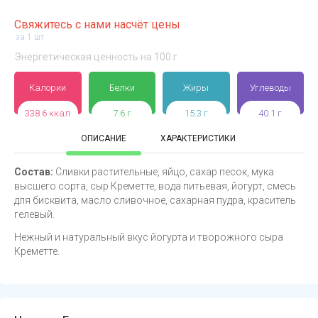
Свяжитесь с нами насчёт цены
за 1 шт
Энергетическая ценность на 100 г
Калории
Белки
Жиры
Углеводы
338.6 ккал
7.6 г
15.3 г
40.1 г
ОПИСАНИЕ
ХАРАКТЕРИСТИКИ
Состав:
Сливки растительные, яйцо, сахар песок, мука
высшего сорта, сыр Креметте, вода питьевая, йогурт, смесь
для бисквита, масло сливочное, сахарная пудра, краситель
гелевый.
Нежный и натуральный вкус йогурта и творожного сыра
Креметте.