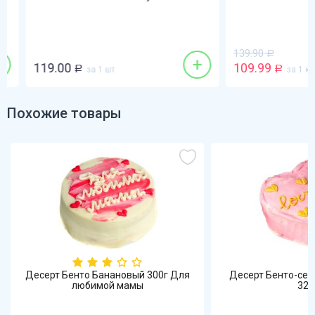
139.90
Р
+
119.00
109.99
Р
за 1 шт
Р
за 1 кг
Похожие товары
Десерт Бенто Банановый 300г Для
Десерт Бенто-се
любимой мамы
320