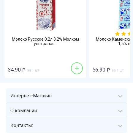
Молоко Русское 0,2л 3,2% Молком
Молоко Каменский
ультрапас...
1,5% пас
+
34.90
56.90
Р
за 1 шт
Р
за 1 шт
Интернет-Магазин:
О компании:
Контакты: