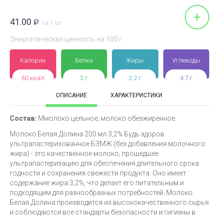
+
41.00
Р
за 1 шт
Энергетическая ценность на 100 г
Калории
Белки
Жиры
Углеводы
60 ккал
3 г
3.2 г
4.7 г
ОПИСАНИЕ
ХАРАКТЕРИСТИКИ
Состав:
Ммолоко цельное, молоко обезжиренное.
Молоко Белая Долина 200 мл 3,2% Будь здоров
ультрапастеризованное БЗМЖ (без добавления молочного
жира) - это качественное молоко, прошедшее
ультрапастеризацию для обеспечения длительного срока
годности и сохранения свежести продукта. Оно имеет
содержание жира 3,2%, что делает его питательным и
подходящим для разнообразных потребностей. Молоко
Белая Долина производится из высококачественного сырья
и соблюдаются все стандарты безопасности и гигиены в