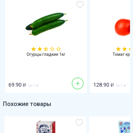
Огурцы гладкие 1кг
Томат кра
+
69.90
128.90
Р
за 1 кг
Р
за 1 кг
Похожие товары