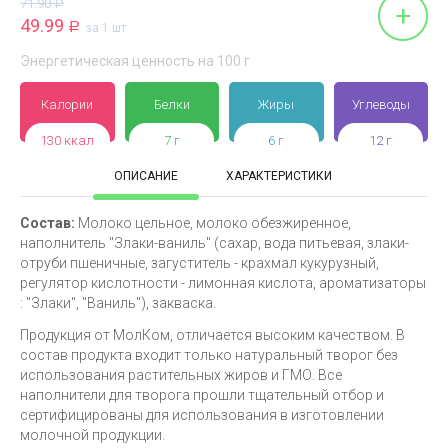
71.90
Р
+
49.99
Р
за 1 шт
Энергетическая ценность на 100 г
Калории
Белки
Жиры
Углеводы
130 ккал
7 г
6 г
12 г
ОПИСАНИЕ
ХАРАКТЕРИСТИКИ
Состав:
Молоко цельное, молоко обезжиренное,
наполнитель "Злаки-ваниль" (сахар, вода питьевая, злаки-
отруби пшеничные, загуститель - крахмал кукурузный,
регулятор кислотности - лимонная кислота, ароматизаторы
: "Злаки", "Ваниль"), закваска.
Продукция от МолКом, отличается высоким качеством. В
состав продукта входит только натуральный творог без
использования растительных жиров и ГМО. Все
наполнители для творога прошли тщательный отбор и
сертифицированы для использования в изготовлении
молочной продукции.