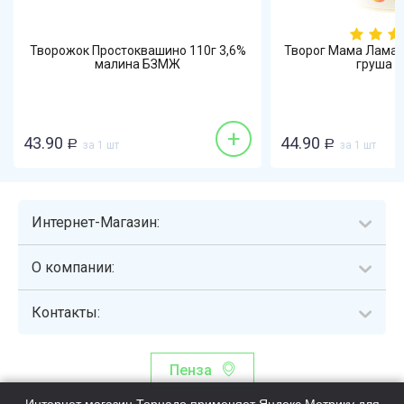
Творожок Простоквашино 110г 3,6%
Творог Мама Лама 1
малина БЗМЖ
груша 
+
43.90
44.90
Р
за 1 шт
Р
за 1 шт
Интернет-Магазин:
О компании:
Контакты:
Пенза