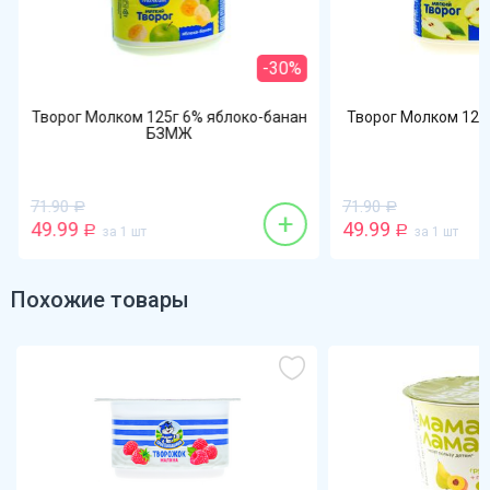
-30%
Творог Молком 125г 6% яблоко-банан
Творог Молком 125
БЗМЖ
71.90
71.90
Р
Р
+
49.99
49.99
Р
за 1 шт
Р
за 1 шт
Похожие товары