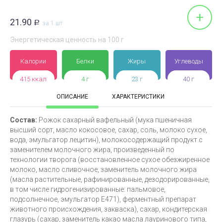
+
21.90
Р
за 1 шт
Энергетическая ценность на 100 г
Калории
Белки
Жиры
Углеводы
415 ккал
4 г
23 г
40 г
ОПИСАНИЕ
ХАРАКТЕРИСТИКИ
Состав:
Рожок сахарный вафельный (мука пшеничная
высший сорт, масло кокосовое, сахар, соль, молоко сухое,
вода, эмульгатор лецитин), молокосодержащий продукт с
заменителем молочного жира, произведенный по
технологии творога (восстановленное сухое обезжиренное
молоко, масло сливочное, заменитель молочного жира
(масла растительные, рафинированные, дезодорированные,
в том числе гидрогенизированные: пальмовое,
подсолнечное, эмульгатор Е471), ферментный препарат
животного происхождения, закваска), сахар, кондитерская
глазурь (сахар, заменитель какао масла лауринового типа,