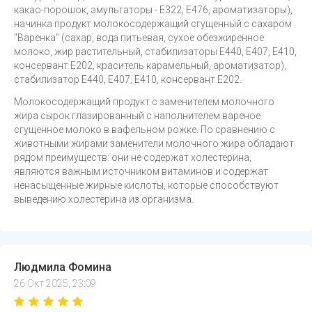
какао-порошок, эмульгаторы - Е322, Е476, ароматизаторы),
начинка продукт молокосодержащий сгущенный с сахаром
"Варенка" (сахар, вода питьевая, сухое обезжиренное
молоко, жир растительный, стабилизаторы Е440, Е407, Е410,
консервант Е202, краситель карамельный, ароматизатор),
стабилизатор Е440, Е407, Е410, консервант Е202.
Молокосодержащий продукт с заменителем молочного
жира сырок глазированный с наполнителем вареное
сгущенное молоко в вафельном рожке. По сравнению с
животными жирами заменители молочного жира обладают
рядом преимуществ: они не содержат холестерина,
являются важным источником витаминов и содержат
ненасыщенные жирные кислоты, которые способствуют
выведению холестерина из организма.
Людмила Фомина
26 Окт 2025, 23:09