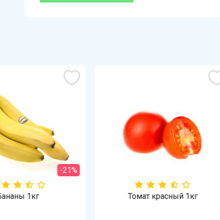
Томат красный 1кг
Лопатка свиная бескостн
охлажденная