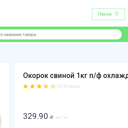
Пенза
Окорок свиной 1кг п/ф охла
(32 Отзыва)
329.90
за 1 кг
Р