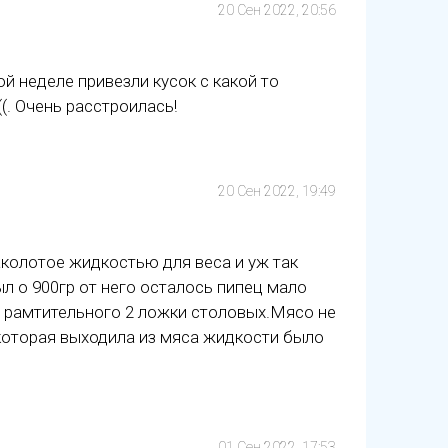
20 Сен 2022, 20:56
ой неделе привезли кусок с какой то
(. Очень расстроилась!
20 Сен 2022, 19:49
аколотое жидкостью для веса и уж так
л о 900гр от него осталось пипец мало
а рамтительного 2 ложки столовых.Мясо не
которая выходила из мяса жидкости было
01 Сен 2022, 17:53