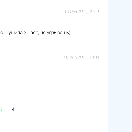
15 Сен 2021, 19:59
. Тушила 2 часа, не угрызешь)
07 Апр 2021, 10:03
3
4