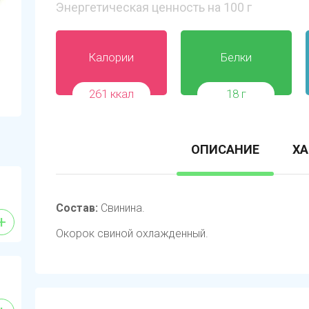
Энергетическая ценность на 100 г
Калории
Белки
261 ккал
18 г
ОПИСАНИЕ
ХА
Состав:
Свинина.
+
Окорок свиной охлажденный.