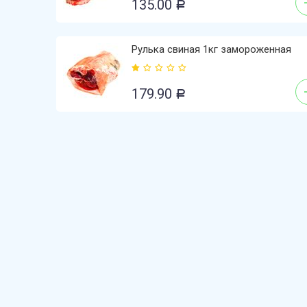
135.00
Р
Рулька свиная 1кг замороженная
179.90
Р