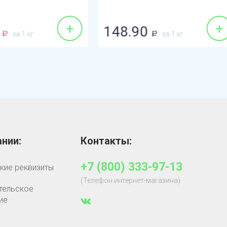
+
.90
289.90
за 1 кг
за 1 кг
Р
Р
нии:
Контакты:
+7 (800) 333-97-13
кие реквизиты
(Телефон интернет-магазина)
тельское
ие