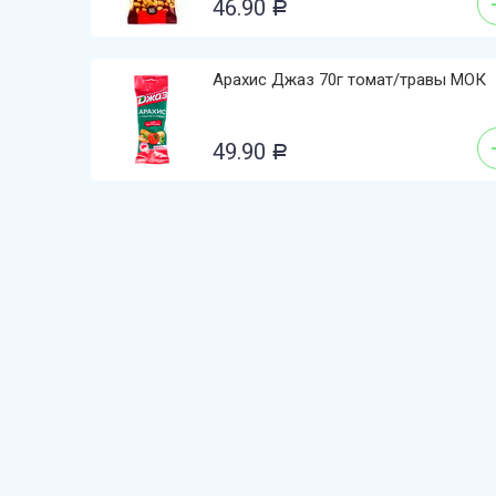
46.90
Р
Арахис Джаз 70г томат/травы МОК
49.90
Р