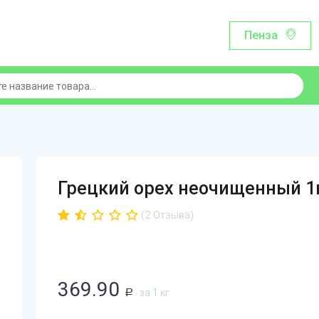
Пенза
Грецкий орех неочищенный 1
(2 Отзыва)
369.90
за 1 кг
Р