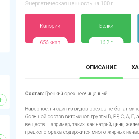
Энергетическая ценность на 100 г
Калории
Белки
656 ккал
16.2 г
ОПИСАНИЕ
ХА
Состав:
Грецкий орех неочищенный
+
Наверное, ни один из видов орехов не богат мин
большой состав витаминов группы B, PP, C, A, E
веществ. Например, таких, как натрий, цинк, жел
грецкого ореха содержится много жирных ненас