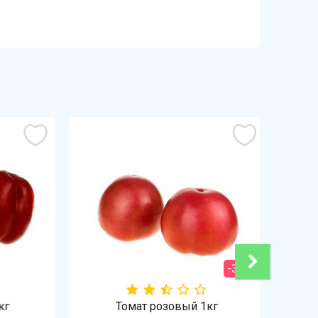
-36%
Томат розовый 1кг