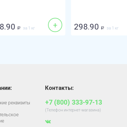
+
.90
298.90
за 1 кг
за 1 кг
Р
Р
нии:
Контакты:
+7 (800) 333-97-13
кие реквизиты
(Телефон интернет-магазина)
тельское
ие