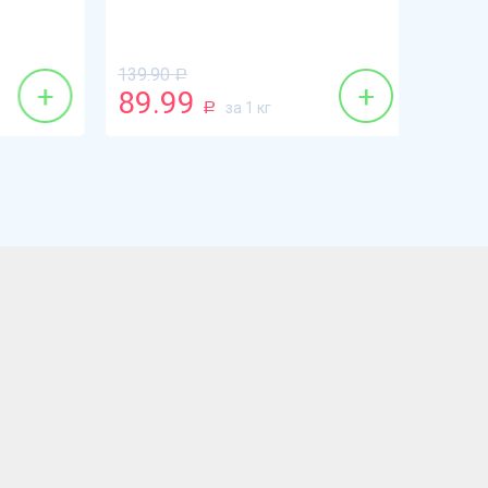
139.90
Р
+
+
89.99
38.9
за 1 кг
Р