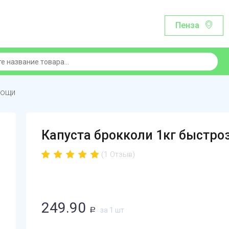
Пенза
вощи
Капуста брокколи 1кг быстр
(1 Отзыв)
249.90
за 1 шт
Р