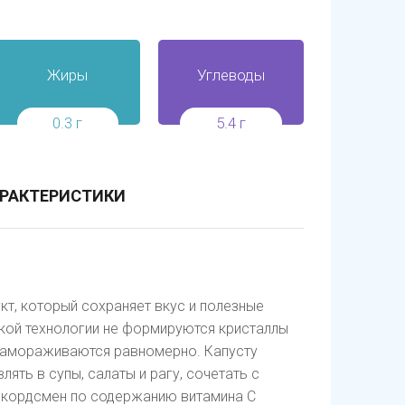
Жиры
Углеводы
0.3 г
5.4 г
РАКТЕРИСТИКИ
т, который сохраняет вкус и полезные
кой технологии не формируются кристаллы
 замораживаются равномерно. Капусту
лять в супы, салаты и рагу, сочетать с
екордсмен по содержанию витамина С