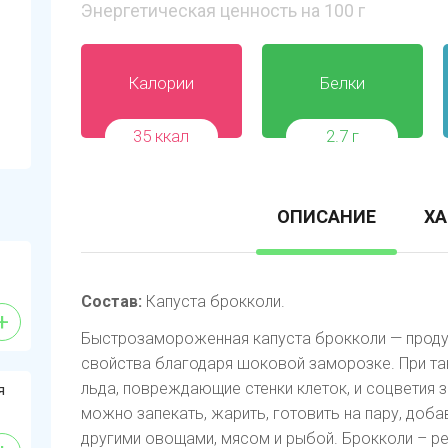
Энергетическая ценность на 100 г
Калории
Белки
35 ккал
2.7 г
ОПИСАНИЕ
ХА
Состав:
Капуста брокколи.
+
Быстрозамороженная капуста брокколи — продук
свойства благодаря шоковой заморозке. При та
льда, повреждающие стенки клеток, и соцветия
я
можно запекать, жарить, готовить на пару, добав
другими овощами, мясом и рыбой. Брокколи – р