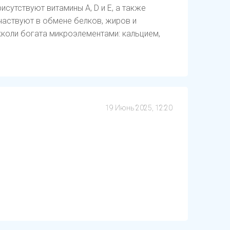
исутствуют витамины А, D и Е, а также
частвуют в обмене белков, жиров и
кколи богата микроэлементами: кальцием,
19 Июнь 2025, 12:20