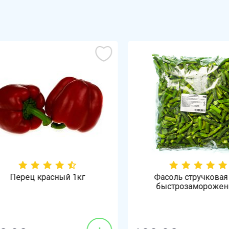
Перец красный 1кг
Фасоль стручковая 1
быстрозамороженна