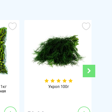
кг
Укроп 100г
я