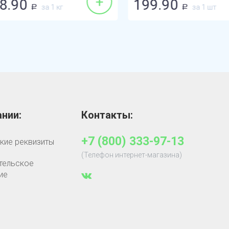
+
.90
199.90
за 1 кг
за 1 шт
Р
Р
нии:
Контакты:
+7 (800) 333-97-13
кие реквизиты
(Телефон интернет-магазина)
тельское
ие