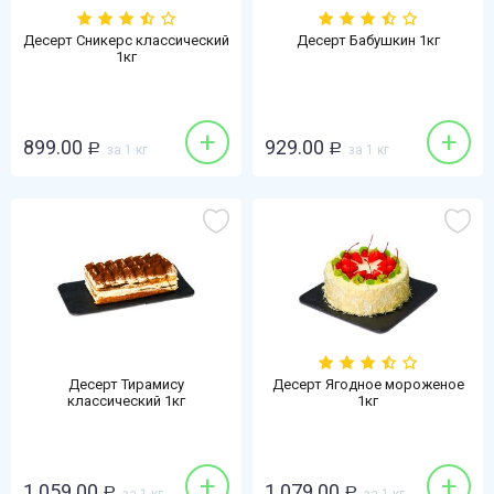
Десерт Сникерс классический
Десерт Бабушкин 1кг
1кг
+
+
899.00
929.00
Р
за 1 кг
Р
за 1 кг
Десерт Тирамису
Десерт Ягодное мороженое
классический 1кг
1кг
+
+
1 059.00
1 079.00
Р
Р