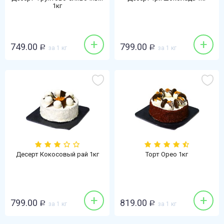
1кг
+
+
749.00
799.00
Р
за 1 кг
Р
за 1 кг
Десерт Кокосовый рай 1кг
Торт Орео 1кг
+
+
799.00
819.00
Р
за 1 кг
Р
за 1 кг