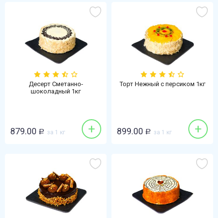
Десерт Сметанно-
Торт Нежный с персиком 1кг
шоколадный 1кг
+
+
879.00
899.00
Р
за 1 кг
Р
за 1 кг