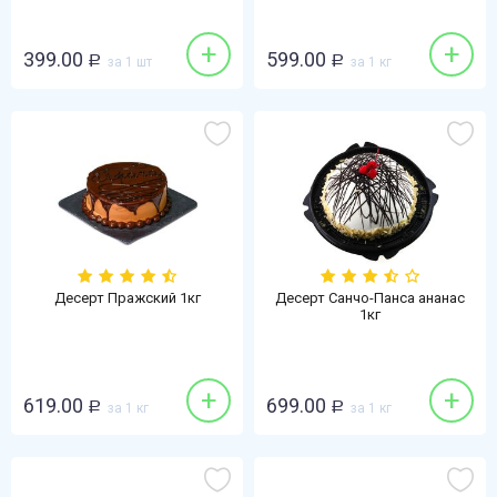
+
+
399.00
599.00
Р
за 1 шт
Р
за 1 кг
Десерт Пражский 1кг
Десерт Санчо-Панса ананас
1кг
+
+
619.00
699.00
Р
за 1 кг
Р
за 1 кг