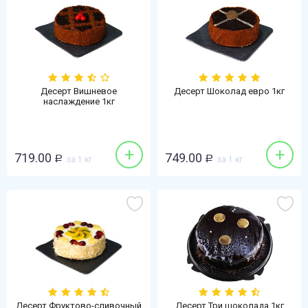
Десерт Вишневое
Десерт Шоколад евро 1кг
наслаждение 1кг
+
+
719.00
749.00
Р
за 1 кг
Р
за 1 кг
Десерт Фруктово-сливочный
Десерт Три шоколада 1кг