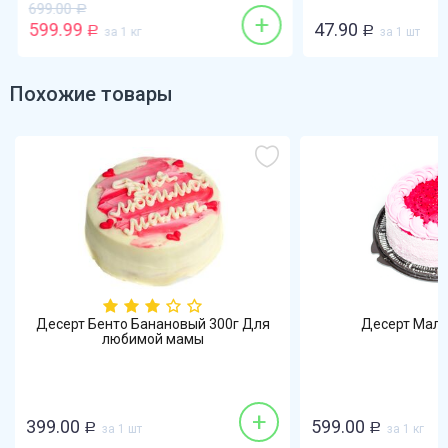
699.00
Р
+
599.99
47.90
Р
за 1 кг
Р
за 1 шт
Похожие товары
Десерт Бенто Банановый 300г Для
Десерт Мали
любимой мамы
+
399.00
599.00
Р
за 1 шт
Р
за 1 кг