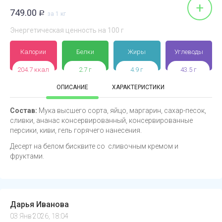
+
749.00
Р
за 1 кг
Энергетическая ценность на 100 г
Калории
Белки
Жиры
Углеводы
204.7 ккал
2.7 г
4.9 г
43.5 г
ОПИСАНИЕ
ХАРАКТЕРИСТИКИ
Состав:
Мука высшего сорта, яйцо, маргарин, сахар-песок,
сливки, ананас консервированный, консервированные
персики, киви, гель горячего нанесения.
Десерт на белом бисквите со сливочным кремом и
фруктами.
Дарья Иванова
03 Янв 2026, 18:04