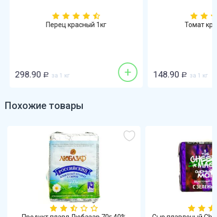
Перец красный 1кг
Томат кра
+
298.90
148.90
Р
за 1 кг
Р
за 1 кг
Похожие товары