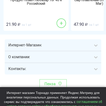
Продукт плавл Любазар 70г 40%
Сыр плавленый Che
Российский
Маг) 70
+
21.90
47.90
Р
за 1 шт
Р
за 1 шт
Интернет-Магазин:
О компании:
Контакты:
Пенза
Интернет магазин Торнадо применяет Яндекс.Метрику для
Торнадо - интернет-гипермаркет, осуществляющий сборку,
аналитики персональных данных. Продолжая использовать
выдачу и доставку готовых наборов продуктов питания.
сервис вы подтверждаете что ознакомились с
Общество с ограниченной ответственностью «Торнадо» (ОГРН
соглашением об
1115837002819, ИНН/КПП 5837047684/583701001, юр. адрес: