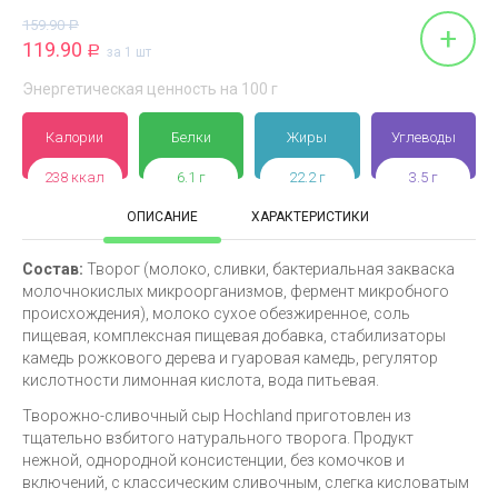
159.90
Р
+
119.90
Р
за 1 шт
Энергетическая ценность на 100 г
Калории
Белки
Жиры
Углеводы
238 ккал
6.1 г
22.2 г
3.5 г
ОПИСАНИЕ
ХАРАКТЕРИСТИКИ
Состав:
Творог (молоко, сливки, бактериальная закваска
молочнокислых микроорганизмов, фермент микробного
происхождения), молоко сухое обезжиренное, соль
пищевая, комплексная пищевая добавка, стабилизаторы
камедь рожкового дерева и гуаровая камедь, регулятор
кислотности лимонная кислота, вода питьевая.
Творожно-сливочный сыр Hochland приготовлен из
тщательно взбитого натурального творога. Продукт
нежной, однородной консистенции, без комочков и
включений, с классическим сливочным, слегка кисловатым