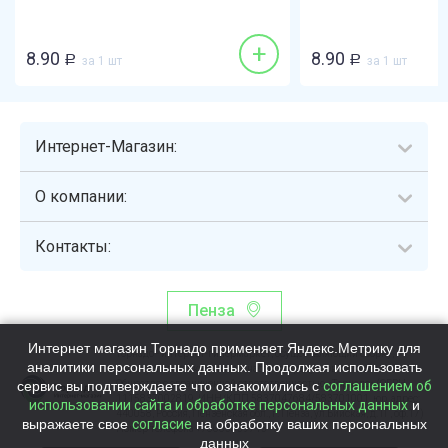
+
8.90
8.90
Р
за 1 шт
Р
за 1 шт
Интернет-Магазин:
О компании:
Контакты:
Пенза
Интернет магазин Торнадо применяет Яндекс.Метрику для
Торнадо - интернет-гипермаркет, осуществляющий сборку,
аналитики персональных данных. Продолжая использовать
выдачу и доставку готовых наборов продуктов питания.
сервис вы подтверждаете что ознакомились с
Общество с ограниченной ответственностью «Торнадо» (ОГРН
соглашением об
1115837002819, ИНН/КПП 5837047684/583701001, юр. адрес:
использовании сайта и обработке персональных данных
и
440058, Россия, Пензенская обл., г. Пенза, ул.Бийская, д.1Г, оф.17)
выражаете свое
согласие
на обработку ваших персональных
Номер телефона +78003339713
данных