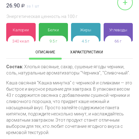
+
26.90
Р
за 1 шт
Энергетическая ценность на 100 г
Калории
Белки
Жиры
Углеводы
340 ккал
9.5 г
4.5 г
66 г
ОПИСАНИЕ
ХАРАКТЕРИСТИКИ
Состав:
Хлопья овсяные, сахар, сушеные ягоды черники,
соль, натуральные ароматизаторы "Черника", "Сливочный".
Каша овсяная "Кашка минутка" с черникой и сливками — это
быстрое и вкусное решение для завтрака. В упаковке весом
43 г содержится овсянка с добавлением сушеной черники и
сливочного порошка, что придает каше нежный и
насыщенный вкус. Просто залейте содержимое пакета
кипятком, подождите несколько минут, и наслаждайтесь
ароматным завтраком. Этот продукт станет отличным
выбором для тех, кто любит сочетание ягодного вкуса с
кремовой текстурой.