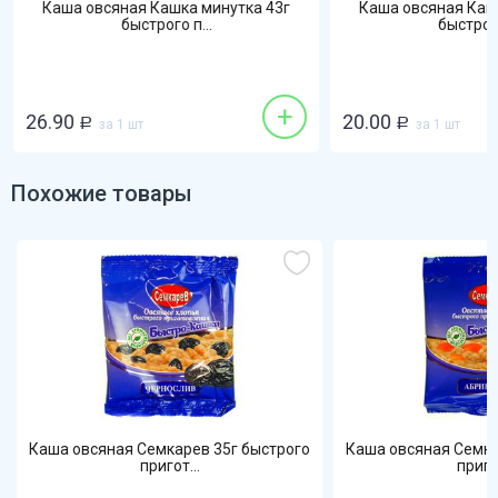
шка минутка 43г
Каша овсяная Кашка минутка 37г
го п...
быстрого п...
+
+
20.00
Р
за 1 шт
Похожие товары
Каша овсяная Семкарев 35г быстрого
Каша овсяная Семка
пригот...
пригот