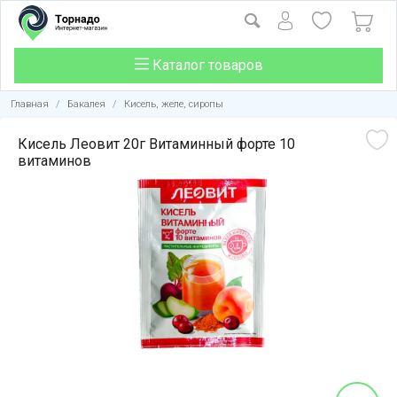
Каталог товаров
Главная
/
Бакалея
/
Кисель, желе, сиропы
Кисель Леовит 20г Витаминный форте 10
витаминов