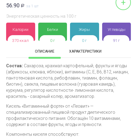
+
56.90
Р
за 1 шт
Энергетическая ценность на 100 г
Калории
Белки
Жиры
Углеводы
370 ккал
0 г
0 г
91 г
ОПИСАНИЕ
ХАРАКТЕРИСТИКИ
Состав:
Сахароза, крахмал картофельный, фрукты и ягоды
(абрикосы, клюква, яблоки), витамины (С, Е, В6, В12, ниацин,
пантотеновая кислота, рибофлавин, тиамин, фолацин,
биотин), свекла, пищевые волокна (гуаровая камедь),
куркума, регулятор кислотности- лимонная кислота,
краситель - сахарный колер, ароматизатор.
Кисель «Витаминный форте» от «Леовит» —
специализированный пищевой продукт диетического
профилактического питания. Обогащён 10 витаминами,
содержит в составе фрукты, ягоды и пряности.
Компоненты киселя способствуют: