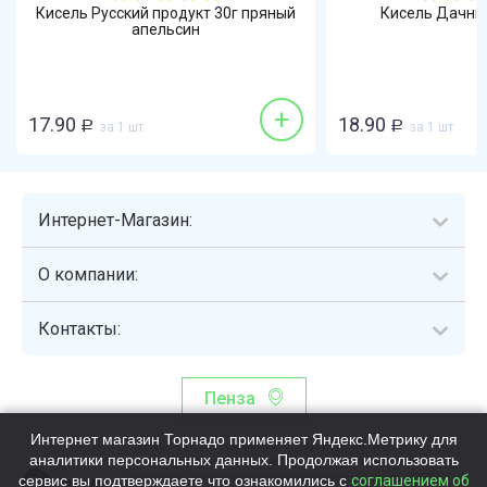
Кисель Русский продукт 30г пряный
Кисель Дачны
апельсин
+
17.90
18.90
Р
за 1 шт
Р
за 1 шт
Интернет-Магазин:
О компании:
Контакты:
Пенза
Интернет магазин Торнадо применяет Яндекс.Метрику для
Торнадо - интернет-гипермаркет, осуществляющий сборку,
аналитики персональных данных. Продолжая использовать
выдачу и доставку готовых наборов продуктов питания.
сервис вы подтверждаете что ознакомились с
Общество с ограниченной ответственностью «Торнадо» (ОГРН
соглашением об