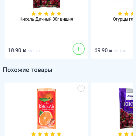
Кисель Дачный 30г вишня
Огурцы гла
+
18.90
69.90
Р
за 1 шт
Р
за 1 кг
Похожие товары