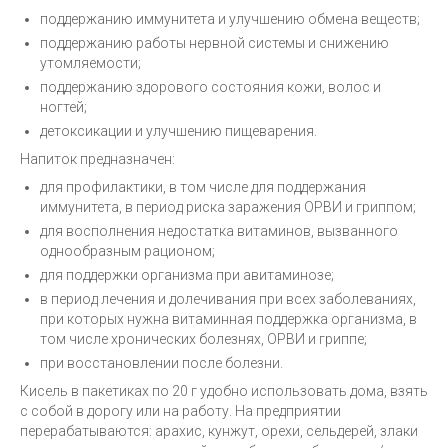
поддержанию иммунитета и улучшению обмена веществ;
поддержанию работы нервной системы и снижению
утомляемости;
поддержанию здорового состояния кожи, волос и
ногтей;
детоксикации и улучшению пищеварения.
Напиток предназначен:
для профилактики, в том числе для поддержания
иммунитета, в период риска заражения ОРВИ и гриппом;
для восполнения недостатка витаминов, вызванного
однообразным рационом;
для поддержки организма при авитаминозе;
в период лечения и долечивания при всех заболеваниях,
при которых нужна витаминная поддержка организма, в
том числе хронических болезнях, ОРВИ и гриппе;
при восстановлении после болезни.
Кисель в пакетиках по 20 г удобно использовать дома, взять
с собой в дорогу или на работу. На предприятии
перерабатываются: арахис, кунжут, орехи, сельдерей, злаки