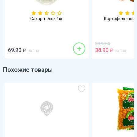
Сахар-песок 1кг
Картофель новы
39.90
Р
+
69.90
38.90
Р
за 1 кг
Р
за 1 кг
Похожие товары