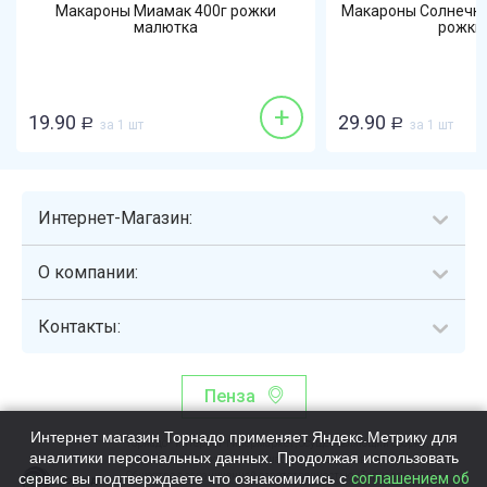
Макароны Миамак 400г рожки
Макароны Солнечна
малютка
рожки р
+
19.90
29.90
Р
за 1 шт
Р
за 1 шт
Интернет-Магазин:
О компании:
Контакты:
Пенза
Интернет магазин Торнадо применяет Яндекс.Метрику для
Торнадо - интернет-гипермаркет, осуществляющий сборку,
аналитики персональных данных. Продолжая использовать
выдачу и доставку готовых наборов продуктов питания.
сервис вы подтверждаете что ознакомились с
Общество с ограниченной ответственностью «Торнадо» (ОГРН
соглашением об