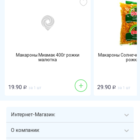
Макароны Миамак 400г рожки
Макароны Солнечна
малютка
рожки р
+
19.90
29.90
Р
за 1 шт
Р
за 1 шт
Интернет-Магазин:
О компании: