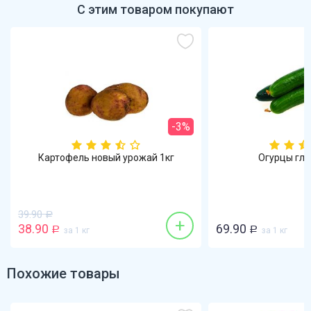
С этим товаром покупают
-3%
Картофель новый урожай 1кг
Огурцы гла
39.90
Р
+
38.90
69.90
Р
за 1 кг
Р
за 1 кг
Похожие товары