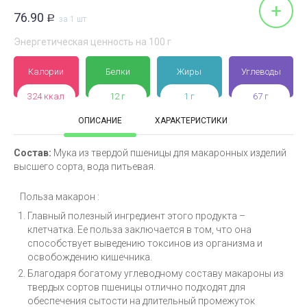
+
76.90
Р
за 1 шт
Энергетическая ценность на 100 г
Калории
Белки
Жиры
Углеводы
324 ккал
12 г
1 г
67 г
ОПИСАНИЕ
ХАРАКТЕРИСТИКИ
Состав:
Мука из твердой пшеницы для макаронных изделий
высшего сорта, вода питьевая.
Польза макарон :
Главный полезный ингредиент этого продукта –
клетчатка. Ее польза заключается в том, что она
способствует выведению токсинов из организма и
освобождению кишечника.
Благодаря богатому углеводному составу макароны из
твердых сортов пшеницы отлично подходят для
обеспечения сытости на длительный промежуток