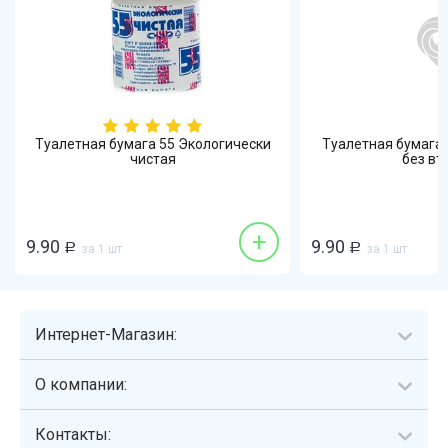
Туалетная бумага 55 Экологически
Туалетная бумага
чистая
без вт
+
9.90
9.90
Р
за 1 шт
Р
за 1 шт
Интернет-Магазин:
О компании:
Контакты: