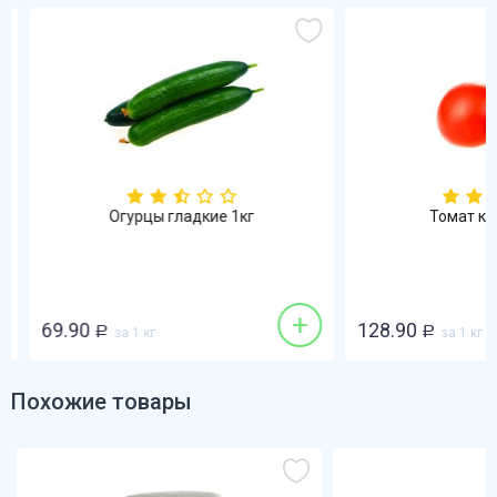
Огурцы гладкие 1кг
Томат кра
+
69.90
128.90
Р
за 1 кг
Р
за 1 кг
Похожие товары