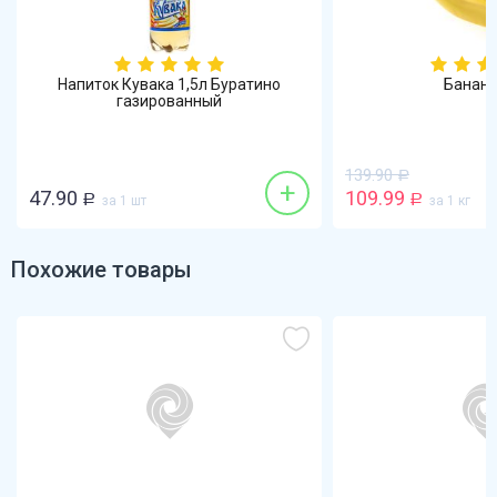
Напиток Кувака 1,5л Буратино
Бананы 1кг
газированный
139.90
Р
+
.90
109.99
Р
за 1 шт
Р
за 1 кг
Похожие товары