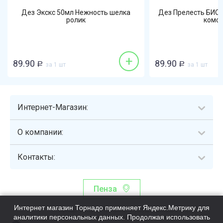
Дез Экскс 50мл Нежность шелка
Дез Прелесть БИО 
ролик
комф
+
89.90
89.90
Р
за 1 шт
Р
за 1 шт
Интернет-Магазин:
О компании:
Контакты:
Пенза
Интернет магазин Торнадо применяет Яндекс.Метрику для
Торнадо - интернет-гипермаркет, осуществляющий сборку,
аналитики персональных данных. Продолжая использовать
выдачу и доставку готовых наборов продуктов питания.