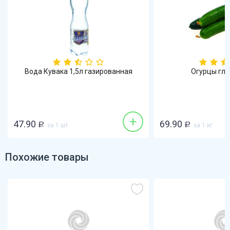
Вода Кувака 1,5л газированная
Огурцы гла
+
47.90
69.90
Р
за 1 шт
Р
за 1 кг
Похожие товары