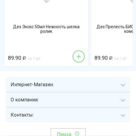
Дез Экскс 50мл Нежность шелка
Дез Прелесть БИО 
ролик
комф
+
89.90
89.90
Р
за 1 шт
Р
за 1 шт
Интернет-Магазин:
О компании:
Контакты:
Пенза