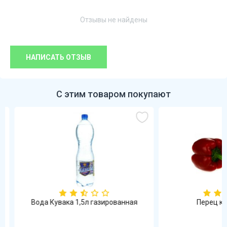
Отзывы не найдены
НАПИСАТЬ ОТЗЫВ
С этим товаром покупают
Вода Кувака 1,5л газированная
Перец кра