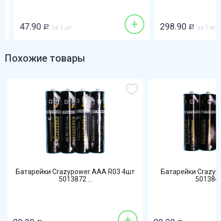
+
47.90
298.90
Р
за 1 шт
Р
за 1 кг
Похожие товары
Батарейки Crazypower ААА R03 4шт
Батарейки Crazyp
5013872 ...
5013841 
+