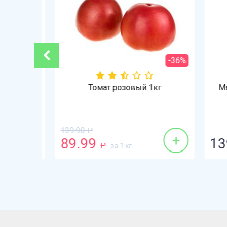
-21%
-36%
Томат розовый 1кг
Мясн
139.90
Р
+
+
89.99
139
за 1 кг
Р