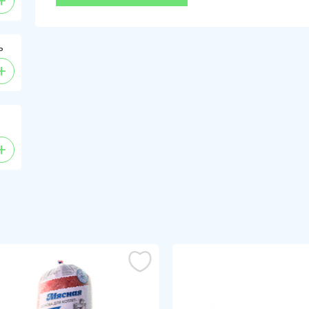
+
ь
+
+