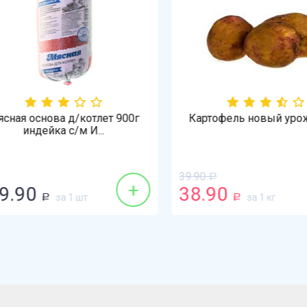
ая основа д/котлет 900г
Картофель новый урожа
индейка с/м И...
39.90
Р
+
.90
38.90
за 1 шт
за 1 кг
Р
Р