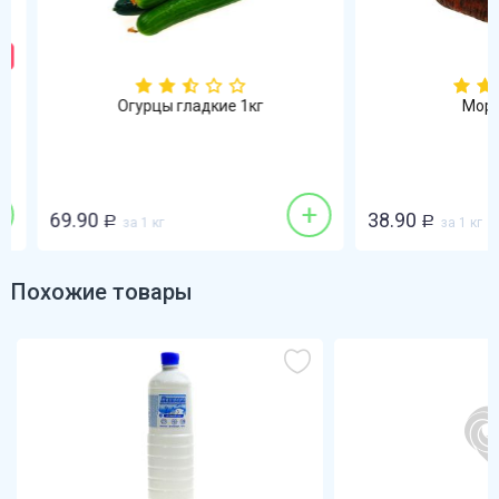
Огурцы гладкие 1кг
Морков
+
69.90
38.90
Р
за 1 кг
Р
за 1 кг
Похожие товары