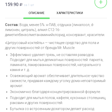
+
159.90
Р
за 1 шт
ОПИСАНИЕ
ХАРАКТЕРИСТИКИ
Состав:
Вода, менее 5%: н-ПАВ, отдушка (линалоол, d-
лимонен, цитраль), алкил С12-16-
диметилбензолметанаминийхлорид, консервант, красители.
«Цитрусовый коктейль» — чистящее средство для пола и
других поверхностей от бренда Mr. Muscle.
Эффективно удаляет грязь, не оставляя разводов.
Подходит для мытья деликатных поверхностей: паркета,
ламината, лакированных поверхностей, натурального
камня и т. д..
Освежающий аромат обеспечивает длительное чувство
свежести, придавая каждому уголку дома неповторимый
аромат.
Экономично благодаря концентрированной формуле.
Подходит для мытья полов, кафеля, кухонных столешниц,
раковин и других поверхностей.
Бутылка со встроенным дозатором делает расход