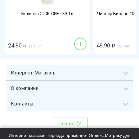
Белизна СОЖ-СИНТЕЗ 1л
Чист ср Биолан 400
+
24.90
49.90
Р
за 1 шт
Р
за 1 шт
Интернет-Магазин:
О компании:
Контакты:
Пенза
Интернет магазин Торнадо применяет Яндекс.Метрику для
Торнадо - интернет-гипермаркет, осуществляющий сборку,