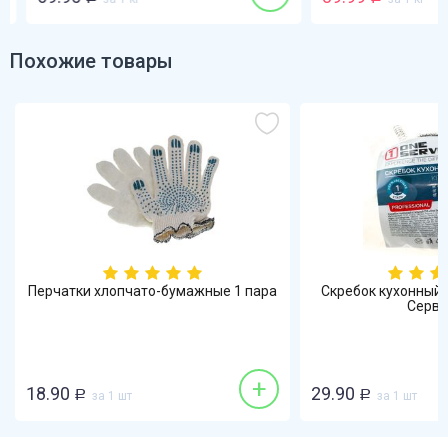
Похожие товары
Перчатки хлопчато-бумажные 1 пара
Скребок кухонный 
Сервис
+
18.90
29.90
Р
за 1 шт
Р
за 1 шт