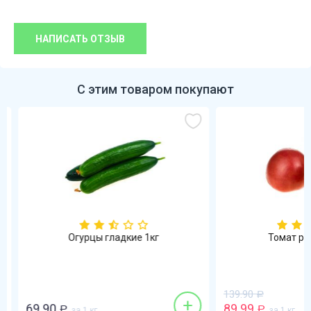
НАПИСАТЬ ОТЗЫВ
С этим товаром покупают
Огурцы гладкие 1кг
Томат роз
139.90
Р
+
69.90
89.99
Р
за 1 кг
Р
за 1 кг