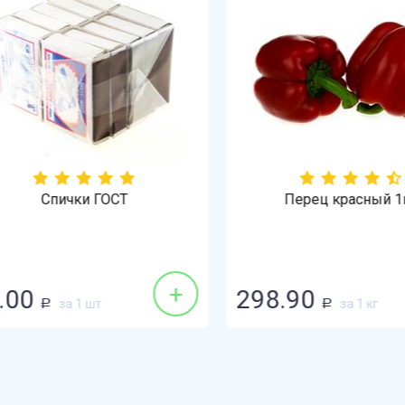
Спички ГОСТ
Перец красный 1кг
+
00
298.90
за 1 шт
за 1 кг
Р
Р