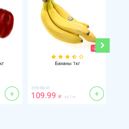
-21%
Бананы 1кг
139.90
Р
+
+
109.99
42.9
за 1 кг
Р