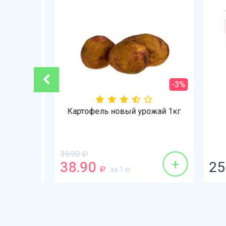
-3%
г
Картофель новый урожай 1кг
39.90
Р
+
+
38.90
25.
за 1 кг
Р