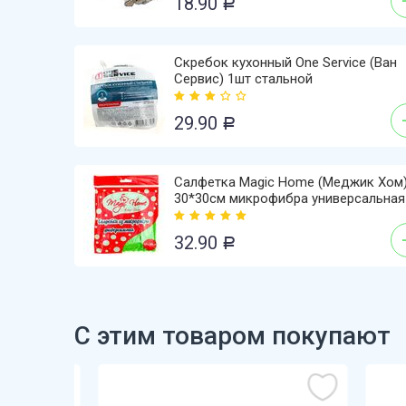
18.90
Р
Скребок кухонный One Service (Ван
Сервис) 1шт стальной
29.90
Р
Салфетка Magic Home (Меджик Хом
30*30см микрофибра универсальная
32.90
Р
С этим товаром покупают