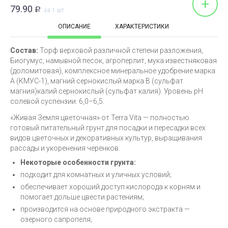
+
79.90
Р
за 1 шт
ОПИСАНИЕ
ХАРАКТЕРИСТИКИ
Состав:
Торф верховой различной степени разложения,
Биогумус, намывной песок, агроперлит, мука известняковая
(доломитовая), комплексное минеральное удобрение марка
А (КМУС-1), магний сернокислый марка В (сульфат
магния)калий сернокислый (сульфат калия). Уровень pH
солевой суспензии: 6,0–6,5.
«Живая Земля цветочная» от Terra Vita — полностью
готовый питательный грунт для посадки и пересадки всех
видов цветочных и декоративных культур, выращивания
рассады и укоренения черенков.
Некоторые особенности грунта:
подходит для комнатных и уличных условий;
обеспечивает хороший доступ кислорода к корням и
помогает дольше цвести растениям;
производится на основе природного экстракта —
озерного сапропеля;