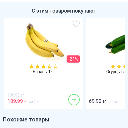
С этим товаром покупают
-21%
Бананы 1кг
Огурцы гла
139.90
Р
+
109.99
69.90
Р
за 1 кг
Р
за 1 кг
Похожие товары