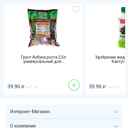
Грунт Азбука роста 2,5л
Удобрение жидко
универсальный для...
Кактус дл
+
39.90
59.90
Р
за 1 шт
Р
за 1 шт
Интернет-Магазин:
О компании: