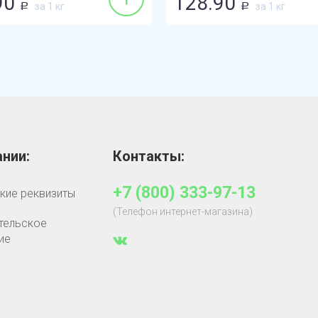
90
128.90
за 1 кг
за 1 кг
Р
Р
нии:
Контакты:
+7 (800) 333-97-13
кие реквизиты
(Телефон интернет-магазина)
тельское
ие