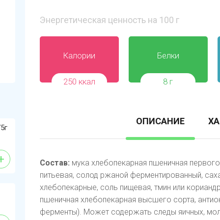
Энергетическая ценность на 100 г
Калории
Белки
250 ккал
8 г
ОПИСАНИЕ
ХА
5г
+
Состав:
мука хлебопекарная пшеничная первого 
питьевая, солод ржаной ферментированный, сах
хлебопекарные, соль пищевая, тмин или корианд
пшеничная хлебопекарная высшего сорта, антиок
ферменты). Может содержать следы яичных, моло