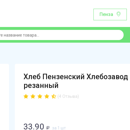
Пенза
Хлеб Пензенский Хлебозавод
резанный
(4 Отзыва)
33.90
за 1 шт
Р