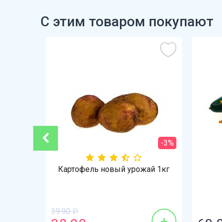
С этим товаром покупают
-21%
-3%
Картофель новый урожай 1кг
39.90
Р
+
+