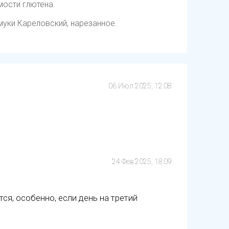
ости глютена.
муки Кареловский, нарезанное.
06 Июл 2025, 12:08
24 Фев 2025, 18:09
ся, особенно, если день на третий