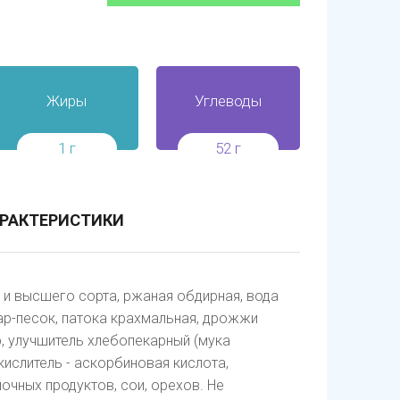
Жиры
Углеводы
1 г
52 г
РАКТЕРИСТИКИ
и высшего сорта, ржаная обдирная, вода
ар-песок, патока крахмальная, дрожжи
р, улучшитель хлебопекарный (мука
ислитель - аскорбиновая кислота,
чных продуктов, сои, орехов. Не