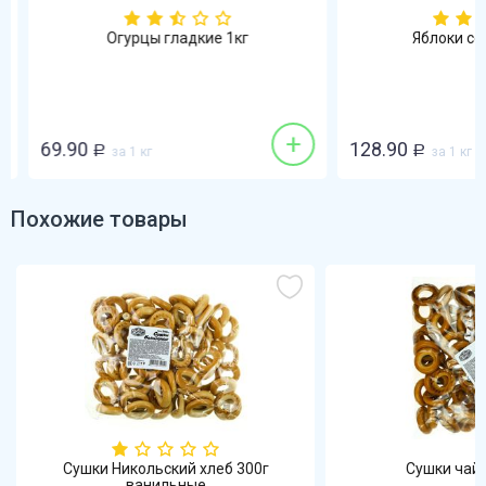
Огурцы гладкие 1кг
Яблоки сез
+
69.90
128.90
Р
за 1 кг
Р
за 1 кг
Похожие товары
Сушки Никольский хлеб 300г
Сушки чай
ванильные