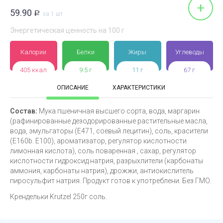
+
59.90
Р
за 1 шт
Энергетическая ценность на 100 г
Калории
Белки
Жиры
Углеводы
405 ккал
9.5 г
11 г
67 г
ОПИСАНИЕ
ХАРАКТЕРИСТИКИ
Состав:
Мука пшеничная высшего сорта, вода, маргарин
(рафинированные дезодорированные растительные масла,
вода, эмульгаторы (Е471, соевый лецитин), соль, красители
(Е160b. E100), ароматизатор, регулятор кислотности
лимонная кислота), соль поваренная , сахар, регулятор
кислотности гидроксид натрия, разрыхлители (карбонаты
аммония, карбонаты натрия), дрожжи, антиокислитель
пиросульфит натрия. Продукт готов к употреблени. Без ГМО.
Крендельки Krutzel 250г соль.