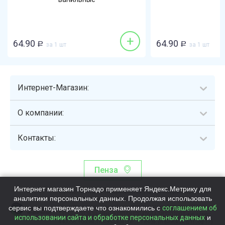
+
64.90
64.90
Р
за 1 шт
Р
за 1 шт
Интернет-Магазин:
О компании:
Контакты:
Пенза
Интернет магазин Торнадо применяет Яндекс.Метрику для
Торнадо - интернет-гипермаркет, осуществляющий сборку,
аналитики персональных данных. Продолжая использовать
выдачу и доставку готовых наборов продуктов питания.
сервис вы подтверждаете что ознакомились с
Общество с ограниченной ответственностью «Торнадо» (ОГРН
соглашением об
1115837002819, ИНН/КПП 5837047684/583701001, юр. адрес:
использовании сайта и обработке персональных данных
и
440058, Россия, Пензенская обл., г. Пенза, ул.Бийская, д.1Г, оф.17)