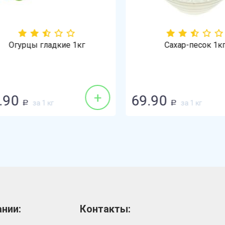
Огурцы гладкие 1кг
Сахар-песок 1кг
+
90
69.90
за 1 кг
за 1 кг
Р
Р
нии:
Контакты: