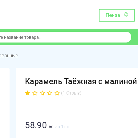
Пенза
ованные
Карамель Таёжная с малиной
(1 Отзыв)
58.90
за 1 шт
Р