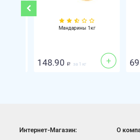
ованная
Мандарины 1кг
+
+
148.90
69.
за 1 кг
Р
Интернет-Магазин:
О компа