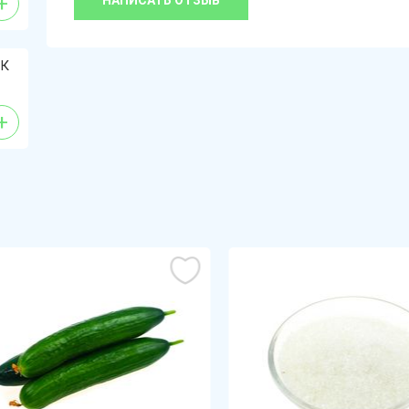
+
НАПИСАТЬ ОТЗЫВ
ОК
+