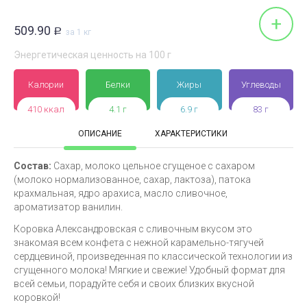
+
509.90
Р
за 1 кг
Энергетическая ценность на 100 г
Калории
Белки
Жиры
Углеводы
410 ккал
4.1 г
6.9 г
83 г
ОПИСАНИЕ
ХАРАКТЕРИСТИКИ
Состав:
Сахар, молоко цельное сгущеное с сахаром
(молоко нормализованное, сахар, лактоза), патока
крахмальная, ядро арахиса, масло сливочное,
ароматизатор ванилин.
Коровка Александровская с сливочным вкусом это
знакомая всем конфета с нежной карамельно-тягучей
сердцевиной, произведенная по классической технологии из
сгущенного молока! Мягкие и свежие! Удобный формат для
всей семьи, порадуйте себя и своих близких вкусной
коровкой!