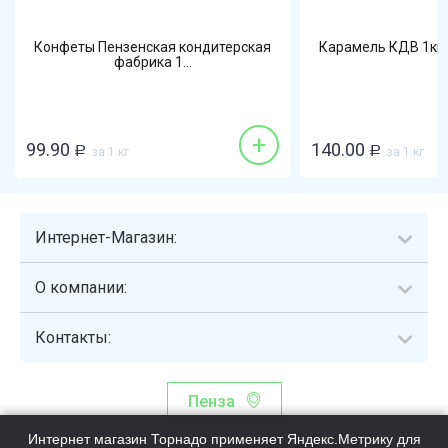
Конфеты Пензенская кондитерская
Карамель КДВ 1кг 
фабрика 1...
+
99.90
140.00
Р
за 1 кг
Р
за 1 кг
Интернет-Магазин:
О компании:
Контакты:
Пенза
Интернет магазин Торнадо применяет Яндекс.Метрику для
Торнадо - интернет-гипермаркет, осуществляющий сборку,