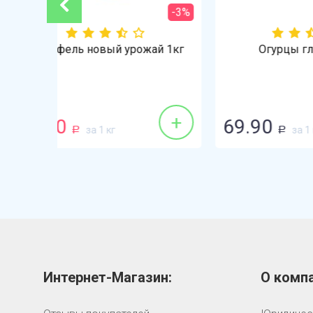
-3%
ай 1кг
Огурцы гладкие 1кг
+
+
69.90
148
за 1 кг
Р
Интернет-Магазин:
О компа