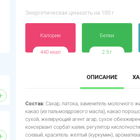
Энергетическая ценность на 100 г
Калории
Белки
440 ккал
2.5 г
ОПИСАНИЕ
ХА
+
Состав:
Сахар, патока, заменитель молочного жи
какао (из пальмоядрового масла), какао порошо
сухой, желирующий агент агар, сухое обезжирен
консервант сорбат калия, регулятор кислотности
+
соевый, краситель желтый (куркумин), ароматиз