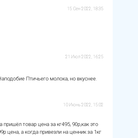
15 Сен 2022, 18:35
21 Июл 2022, 16:25
Наподобие Птичьего молока, но вкуснее.
10 Июнь 2022, 15:02
а пришёл товар цена за кг495, 90р,как это
9р цена, а когда привезли на ценник за 1кг