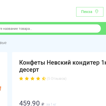
Пенза
овые
Конфеты Невский кондитер 1к
десерт
(5 Отзывов)
459.90
за 1 кг
Р