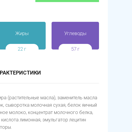
Жиры
Углеводы
22 г
57 г
РАКТЕРИСТИКИ
ра (растительные масла), заменитель масла
к, сыворотка молочная сухая, белок яичный
ное молоко, концентрат молочного белка,
 кислота лимонная, эмульгатор лецитин
аторы.