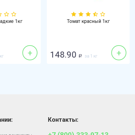
Томат красный 1кг
Томат розовый 1кг
139.90
Р
+
.90
89.99
за 1 кг
за 1 кг
Р
Р
нии:
Контакты: