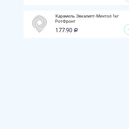
Карамель Эвкалипт-Ментол 1кг
РотФронт
177.90
Р