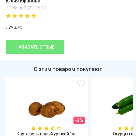
Юлия Ефанова
30 Июнь 2022, 15:10
лучшие
НАПИСАТЬ ОТЗЫВ
С этим товаром покупают
-3%
офель новый урожай 1кг
Огурцы гладкие 1кг