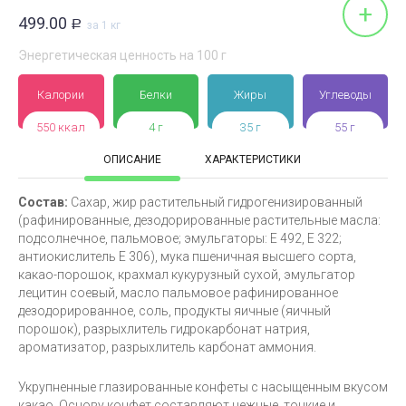
+
499.00
Р
за 1 кг
Энергетическая ценность на 100 г
Калории
Белки
Жиры
Углеводы
550 ккал
4 г
35 г
55 г
ОПИСАНИЕ
ХАРАКТЕРИСТИКИ
Состав:
Сахар, жир растительный гидрогенизированный
(рафинированные, дезодорированные растительные масла:
подсолнечное, пальмовое; эмульгаторы: Е 492, Е 322;
антиокислитель Е 306), мука пшеничная высшего сорта,
какао-порошок, крахмал кукурузный сухой, эмульгатор
лецитин соевый, масло пальмовое рафинированное
дезодорированное, соль, продукты яичные (яичный
порошок), разрыхлитель гидрокарбонат натрия,
ароматизатор, разрыхлитель карбонат аммония.
Укрупненные глазированные конфеты с насыщенным вкусом
какао. Основу конфет составляют нежные, тонкие и