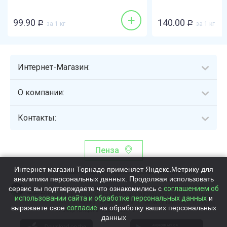
+
99.90
140.00
Р
за 1 кг
Р
за 1 кг
Интернет-Магазин:
О компании:
Контакты:
Пенза
Интернет магазин Торнадо применяет Яндекс.Метрику для
Торнадо - интернет-гипермаркет, осуществляющий сборку,
аналитики персональных данных. Продолжая использовать
выдачу и доставку готовых наборов продуктов питания.
сервис вы подтверждаете что ознакомились с
Общество с ограниченной ответственностью «Торнадо» (ОГРН
соглашением об
1115837002819, ИНН/КПП 5837047684/583701001, юр. адрес:
использовании сайта и обработке персональных данных
и
440058, Россия, Пензенская обл., г. Пенза, ул.Бийская, д.1Г, оф.17)
выражаете свое
согласие
на обработку ваших персональных
Номер телефона +78003339713
данных