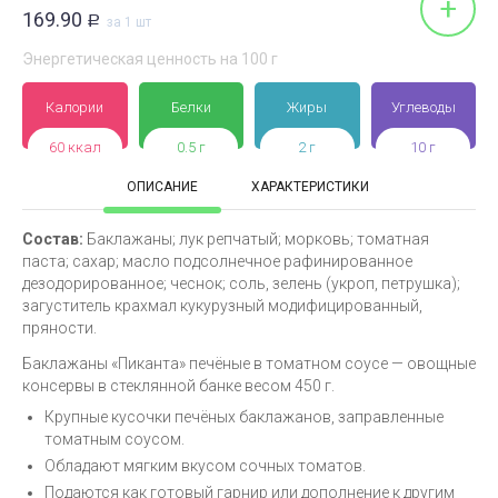
+
169.90
Р
за 1 шт
Энергетическая ценность на 100 г
Калории
Белки
Жиры
Углеводы
60 ккал
0.5 г
2 г
10 г
ОПИСАНИЕ
ХАРАКТЕРИСТИКИ
Состав:
Баклажаны; лук репчатый; морковь; томатная
паста; сахар; масло подсолнечное рафинированное
дезодорированное; чеснок; соль, зелень (укроп, петрушка);
загуститель крахмал кукурузный модифицированный,
пряности.
Баклажаны «Пиканта» печёные в томатном соусе — овощные
консервы в стеклянной банке весом 450 г.
Крупные кусочки печёных баклажанов, заправленные
томатным соусом.
Обладают мягким вкусом сочных томатов.
Подаются как готовый гарнир или дополнение к другим