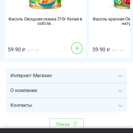
Фасоль Овощная сказка 310г белая в
Фасоль красная Ово
собств...
натура
+
59.90
59.90
Р
за 1 шт
Р
за 1 шт
Интернет-Магазин:
О компании:
Контакты:
Пенза