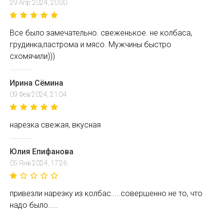
29 Апр 2024, 20:00
Все было замечательно. свеженькое. не колбаса,
грудинка,пастрома и мясо. Мужчины быстро
схомячили)))
Ирина Сëмина
09 Фев 2024, 21:04
нарезка свежая, вкусная
Юлия Епифанова
05 Янв 2024, 17:26
привезли нарезку из колбас.....совершенно не то, что
надо было.....