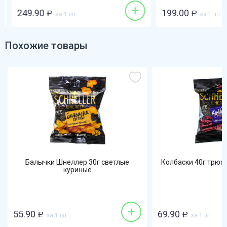
+
249.90
199.00
Р
за 1 шт
Р
за 1 шт
Похожие товары
Балычки Шнеллер 30г светлые
Колбаски 40г трюф
куриные
+
55.90
69.90
Р
за 1 шт
Р
за 1 шт