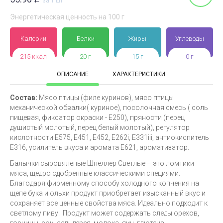
за 1 шт
Энергетическая ценность на 100 г
Калории
Белки
Жиры
Углеводы
215 ккал
20 г
15 г
0 г
ОПИСАНИЕ
ХАРАКТЕРИСТИКИ
Состав:
Мясо птицы (филе куринов), мясо птицы
механической обвалки( куриное), посолочная смесь ( соль
пищевая, фиксатор окраски - Е250), пряности (перец
душистый молотый, перец белый молотый), регулятор
кислотности E575, E451, E452, E262i, E331iii, антиокиспитель
E316, усилитель вкуса и аромата E621, ароматизатор.
Балычки сыровяленые Шнеллер Светлые – это ломтики
мяса, щедро сдобренные классическими специями.
Благодаря фирменному способу холодного копчения на
щепе бука и ольхи продукт приобретает изысканный вкус и
сохраняет все ценные свойства мяса. Идеально подходит к
светлому пиву. Продукт может содержать следы орехов,