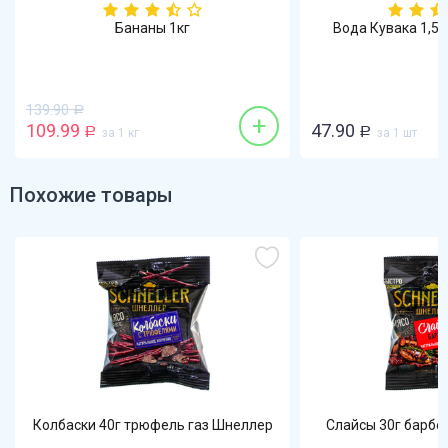
Бананы 1кг
Вода Кувака 1,5
139.90
Р
+
109.99
47.90
Р
за 1 кг
Р
за 1 шт
Похожие товары
Колбаски 40г трюфель газ Шнеллер
Слайсы 30г барбе