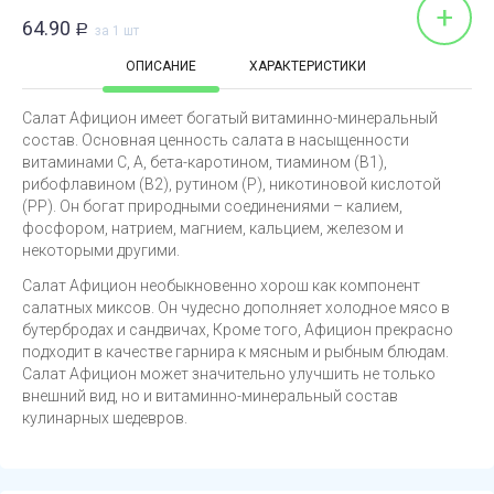
+
64.90
Р
за 1 шт
ОПИСАНИЕ
ХАРАКТЕРИСТИКИ
Салат Афицион имеет богатый витаминно-минеральный
состав. Основная ценность салата в насыщенности
витаминами C, A, бета-каротином, тиамином (B1),
рибофлавином (B2), рутином (Р), никотиновой кислотой
(PP). Он богат природными соединениями – калием,
фосфором, натрием, магнием, кальцием, железом и
некоторыми другими.
Салат Афицион необыкновенно хорош как компонент
салатных миксов. Он чудесно дополняет холодное мясо в
бутербродах и сандвичах, Кроме того, Афицион прекрасно
подходит в качестве гарнира к мясным и рыбным блюдам.
Салат Афицион может значительно улучшить не только
внешний вид, но и витаминно-минеральный состав
кулинарных шедевров.