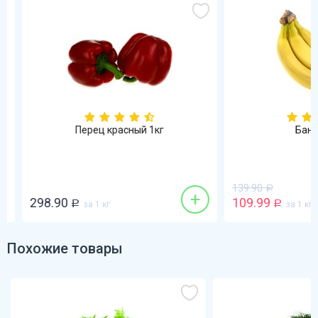
Перец красный 1кг
Бананы
139.90
Р
+
298.90
109.99
Р
за 1 кг
Р
за 1 кг
Похожие товары