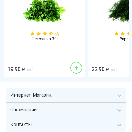
Петрушка 30г
Укроп
+
19.90
22.90
Р
за 1 шт
Р
за 1 шт
Интернет-Магазин:
О компании:
Контакты: