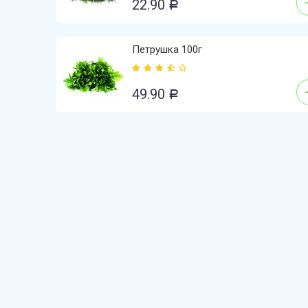
22.90
Р
Петрушка 100г
49.90
Р