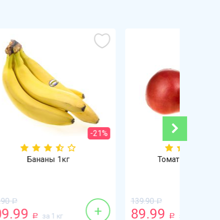
-21%
-36%
Томат розовый 1кг
139.90
Р
+
+
89.99
38.9
за 1 кг
Р