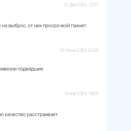
01 Дек 2024, 12:07
на выброс, от них просрочкой пахнет.
23 Июнь 2024, 20:30
ривезли подвядшие.
19 Апр 2024, 18:29
но качество расстраивает