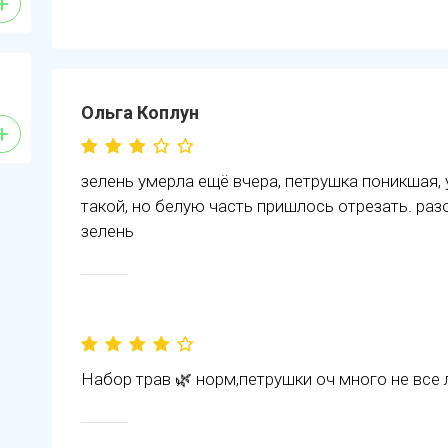
+
Ольга Коплун
+
зелень умерла ещё вчера, петрушка поникшая, 
такой, но белую часть пришлось отрезать. ра
зелень
Набор трав 🌿 норм,петрушки оч много не все