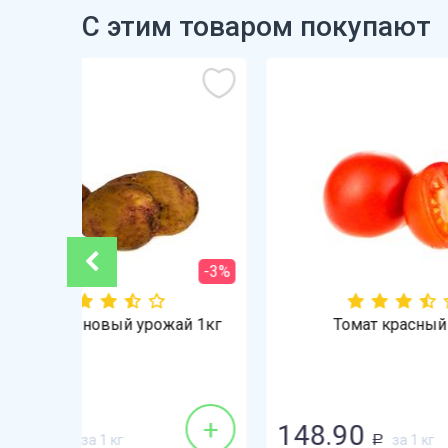
С этим товаром покупают
-3%
ай 1кг
Томат красный 1кг
+
+
148.90
298
за 1 кг
Р