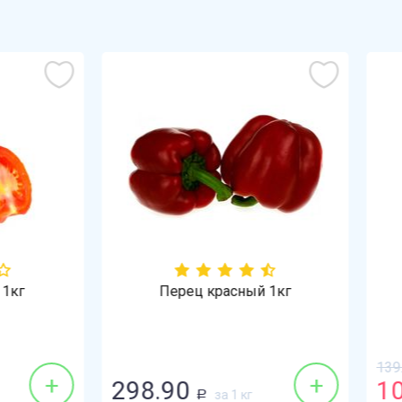
Перец красный 1кг
Бананы 1кг
139.90
Р
+
.90
109.99
за 1 кг
за 1 кг
Р
Р