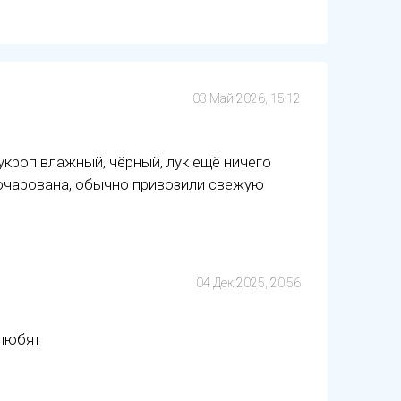
03 Май 2026, 15:12
укроп влажный, чёрный, лук ещё ничего
зочарована, обычно привозили свежую
04 Дек 2025, 20:56
 любят