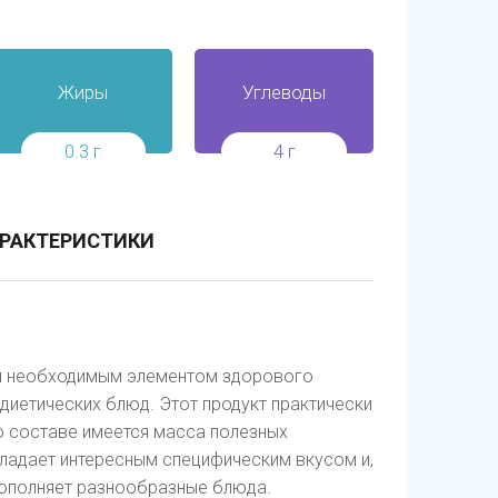
Жиры
Углеводы
0.3 г
4 г
РАКТЕРИСТИКИ
али необходимым элементом здорового
диетических блюд. Этот продукт практически
го составе имеется масса полезных
бладает интересным специфическим вкусом и,
дополняет разнообразные блюда.