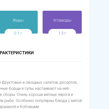
Жиры
Углеводы
0.1 г
1.3 г
РАКТЕРИСТИКИ
 фруктовых и овощных салатов, десертов,
еные борщи и супы, настаивают на ней
ые сборы. Очень хороши мятные пироги и
 или рыбе. Особенно популярны блюда с мятой
бараниной и бобовыми.