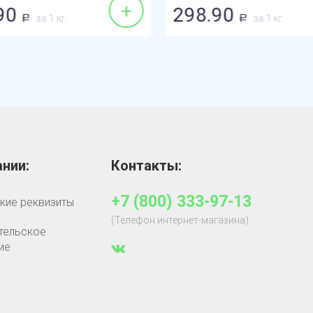
+
90
298.90
за 1 кг
за 1 кг
Р
Р
нии:
Контакты:
+7 (800) 333-97-13
кие реквизиты
(Телефон интернет-магазина)
тельское
ие