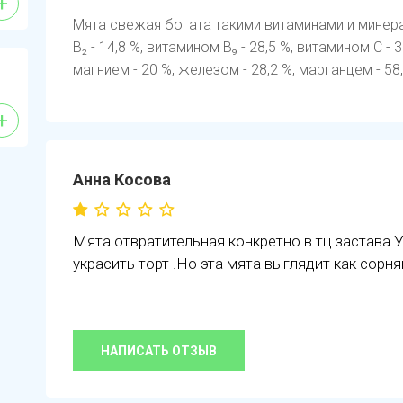
+
Мята свежая богата такими витаминами и минерал
B₂ - 14,8 %, витамином B₉ - 28,5 %, витамином C - 3
магнием - 20 %, железом - 28,2 %, марганцем - 58,
+
Анна Косова
Мята отвратительная конкретно в тц застава У
украсить торт .Но эта мята выглядит как сорн
НАПИСАТЬ ОТЗЫВ