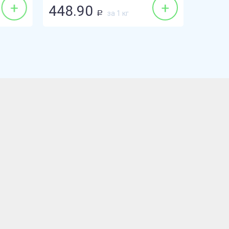
+
+
448.90
59.9
за 1 кг
Р