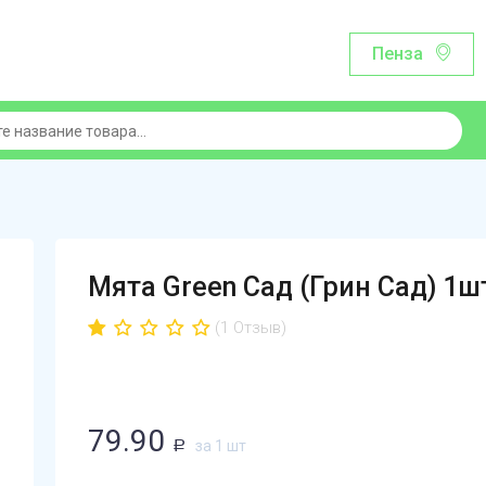
Пенза
Мята Green Сад (Грин Сад) 1ш
(1 Отзыв)
79.90
за 1 шт
Р