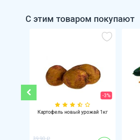
С этим товаром покупают
-3%
г
Картофель новый урожай 1кг
39.90
Р