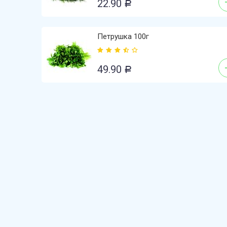
22.90
Р
Петрушка 100г
49.90
Р