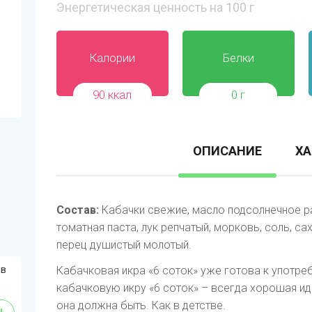
Энергетическая ценность на 100 г
Калории
Белки
90 ккал
0 г
ОПИСАНИЕ
ХА
Состав:
Кабачки свежие, масло подсолнечное 
томатная паста, лук репчатый, морковь, соль, са
перец душистый молотый.
 в
Кабачковая икра «6 соток» уже готова к употреб
кабачковую икру «6 соток» – всегда хорошая иде
она должна быть. Как в детстве.