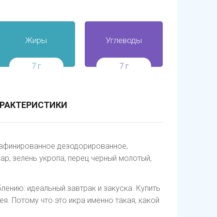
Жиры
Углеводы
7 г
7 г
РАКТЕРИСТИКИ
рафинированное дезодорированное,
хар, зелень укропа, перец черный молотый,
лению: идеальный завтрак и закуска. Купить
я. Потому что это икра именно такая, какой