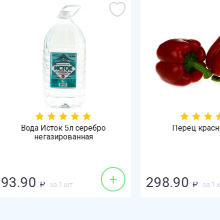
ода Исток 5л серебро
Перец красный 1кг
негазированная
+
90
298.90
за 1 шт
за 1 кг
Р
Р