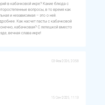
рий в кабачковой икре? Какие блюда с
второстепенные вопросы, в то время как
ьная и независимая – это о ней.
дробнее. Как насчет пасты с кабачковой
, конечно, кабачковая? С лепешкой вместо
зде, вечная слава икре!
03 Фев 2026, 20:58
15 Сен 2025, 11:13