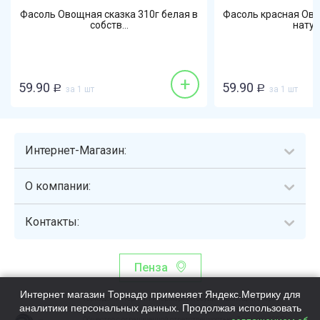
Фасоль Овощная сказка 310г белая в
Фасоль красная Ово
собств...
натура
+
59.90
59.90
Р
за 1 шт
Р
за 1 шт
Интернет-Магазин:
О компании:
Контакты:
Пенза
Интернет магазин Торнадо применяет Яндекс.Метрику для
Торнадо - интернет-гипермаркет, осуществляющий сборку,
аналитики персональных данных. Продолжая использовать
выдачу и доставку готовых наборов продуктов питания.
Общество с ограниченной ответственностью «Торнадо» (ОГРН