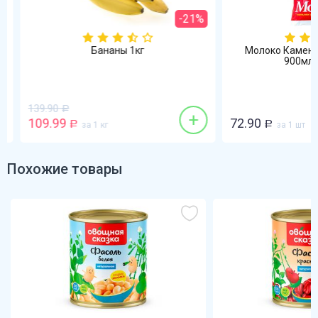
-21%
Бананы 1кг
Молоко Каменск
900мл 3,2
139.90
Р
+
109.99
72.90
Р
за 1 кг
Р
за 1 шт
Похожие товары