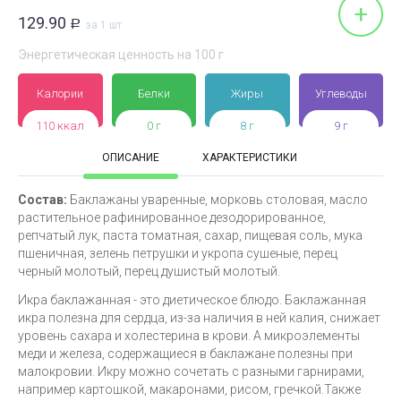
+
129.90
Р
за 1 шт
Энергетическая ценность на 100 г
Калории
Белки
Жиры
Углеводы
110 ккал
0 г
8 г
9 г
ОПИСАНИЕ
ХАРАКТЕРИСТИКИ
Состав:
Баклажаны уваренные, морковь столовая, масло
растительное рафинированное дезодорированное,
репчатый лук, паста томатная, сахар, пищевая соль, мука
пшеничная, зелень петрушки и укропа сушеные, перец
черный молотый, перец душистый молотый.
Икра баклажанная - это диетическое блюдо. Баклажанная
икра полезна для сердца, из-за наличия в ней калия, снижает
уровень сахара и холестерина в крови. А микроэлементы
меди и железа, содержащиеся в баклажане полезны при
малокровии. Икру можно сочетать с разными гарнирами,
например картошкой, макаронами, рисом, гречкой.Также