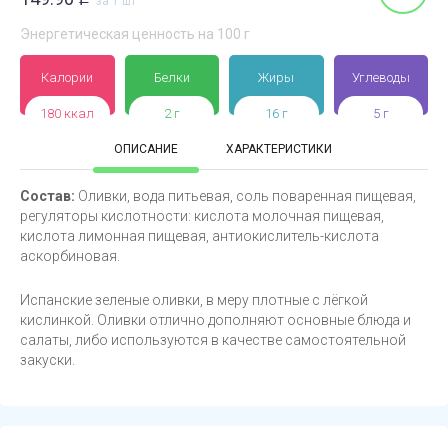
за 1 шт
Энергетическая ценность на 100 г
Калории
Белки
Жиры
Углеводы
180 ккал
2 г
16 г
5 г
ОПИСАНИЕ
ХАРАКТЕРИСТИКИ
Состав:
Оливки, вода питьевая, соль поваренная пищевая,
регуляторы кислотности: кислота молочная пищевая,
кислота лимонная пищевая, антиокислитель-кислота
аскорбиновая.
Испанские зеленые оливки, в меру плотные с лёгкой
кислинкой. Оливки отлично дополняют основные блюда и
салаты, либо используются в качестве самостоятельной
закуски.