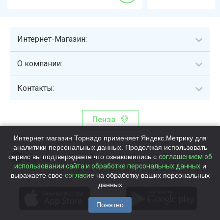
Интернет-Магазин:
О компании:
Контакты:
Пенза
Интернет магазин Торнадо применяет Яндекс.Метрику для
Торнадо - интернет-гипермаркет, осуществляющий сборку,
аналитики персональных данных. Продолжая использовать
выдачу и доставку готовых наборов продуктов питания.
сервис вы подтверждаете что ознакомились с
Общество с ограниченной ответственностью «Торнадо» (ОГРН
соглашением об
1115837002819, ИНН/КПП 5837047684/583701001, юр. адрес:
использовании сайта и обработке персональных данных
и
440058, Россия, Пензенская обл., г. Пенза, ул.Бийская, д.1Г, оф.17)
выражаете свое
согласие
на обработку ваших персональных
Номер телефона +78003339713
данных
Понятно