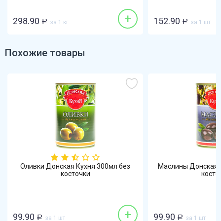
+
298.90
152.90
Р
за 1 кг
Р
за 1 шт
Похожие товары
Оливки Донская Кухня 300мл без
Маслины Донская 
косточки
косто
+
99.90
99.90
Р
за 1 шт
Р
за 1 шт