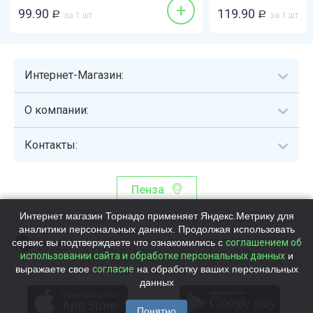
+
99.90
119.90
Р
за 1 шт
Р
за 1 шт
Интернет-Магазин:
О компании:
Контакты:
Пенза
Интернет магазин Торнадо применяет Яндекс.Метрику для
Торнадо - интернет-гипермаркет, осуществляющий сборку,
аналитики персональных данных. Продолжая использовать
выдачу и доставку готовых наборов продуктов питания.
сервис вы подтверждаете что ознакомились с
Общество с ограниченной ответственностью «Торнадо» (ОГРН
соглашением об
1115837002819, ИНН/КПП 5837047684/583701001, юр. адрес:
использовании сайта и обработке персональных данных
и
440058, Россия, Пензенская обл., г. Пенза, ул.Бийская, д.1Г, оф.17)
выражаете свое
согласие
на обработку ваших персональных
Номер телефона +78003339713
данных
Понятно