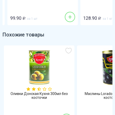
+
99.90
128.90
Р
за 1 шт
Р
за 1 кг
Похожие товары
Оливки Донская Кухня 300мл без
Маслины Lorado (
косточки
косто