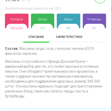
за 1 шт
Энергетическая ценность на 100 г
Калории
Белки
Жиры
Углеводы
190 ккал
1.5 г
18 г
5 г
ОПИСАНИЕ
ХАРАКТЕРИСТИКИ
Состав:
Маслины, вода, соль, глюконат железа (Е579
фиксатор окраски).
Маслины от российского бренда Донская Кухня —
идеальный выбор для тех, кто любит вкусные и полезные
закуски. Они обладают приятным вкусом и ароматом, а
также содержат множество витаминов и минералов,
необходимых для поддержания здоровья, размер 340-360
шт\кг. Эти маслины идеально подходят для приготовления
различных блюд, таких как салаты, пиццы, пасты и
бутерброды.