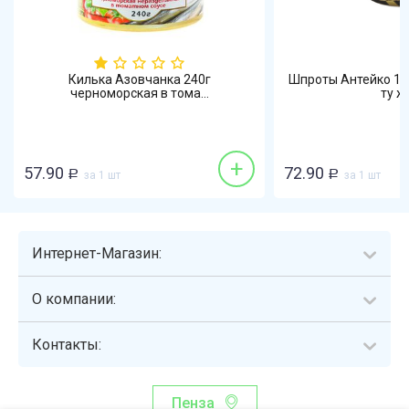
Килька Азовчанка 240г
Шпроты Антейко 15
черноморская в тома...
ту ж
+
57.90
72.90
Р
за 1 шт
Р
за 1 шт
Интернет-Магазин:
О компании:
Контакты:
Пенза