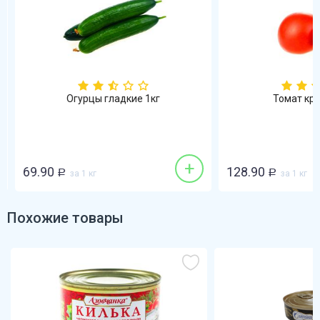
Огурцы гладкие 1кг
Томат кра
+
69.90
128.90
Р
за 1 кг
Р
за 1 кг
Похожие товары