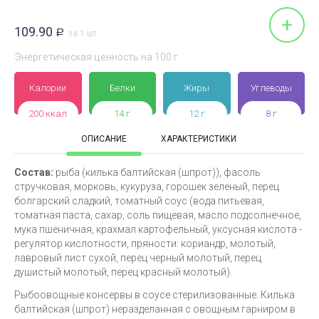
+
109.90
Р
за 1 шт
Энергетическая ценность на 100 г
Калории
Белки
Жиры
Углеводы
200 ккал
14 г
12 г
8 г
ОПИСАНИЕ
ХАРАКТЕРИСТИКИ
Состав:
рыба (килька балтийская (шпрот)), фасоль
стручковая, морковь, кукуруза, горошек зеленый, перец
болгарский сладкий, томатный соус (вода питьевая,
томатная паста, сахар, соль пищевая, масло подсолнечное,
мука пшеничная, крахмал картофельный, уксусная кислота -
регулятор кислотности, пряности: кориандр, молотый,
лавровый лист сухой, перец черный молотый, перец
душистый молотый, перец красный молотый).
Рыбоовощные консервы в соусе стерилизованные. Килька
балтийская (шпрот) неразделанная с овощным гарниром в