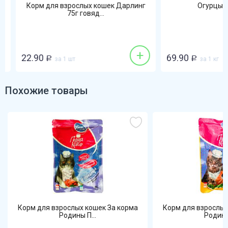
Корм для взрослых кошек Дарлинг
Огурцы гла
75г говяд...
+
22.90
69.90
Р
за 1 шт
Р
за 1 кг
Похожие товары
Корм для взрослых кошек За корма
Корм для взрослых
Родины П...
Родины 