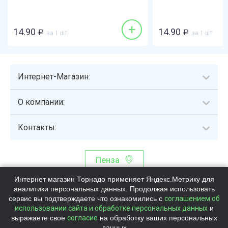
+
14.90
14.90
Р
за 1 шт
Р
за 1 шт
Интернет-Магазин:
О компании:
Контакты:
Пенза
Интернет магазин Торнадо применяет Яндекс.Метрику для
Торнадо - интернет-гипермаркет, осуществляющий сборку,
аналитики персональных данных. Продолжая использовать
выдачу и доставку готовых наборов продуктов питания.
сервис вы подтверждаете что ознакомились с
Общество с ограниченной ответственностью «Торнадо» (ОГРН
соглашением об
1115837002819, ИНН/КПП 5837047684/583701001, юр. адрес:
использовании сайта и обработке персональных данных
и
440058, Россия, Пензенская обл., г. Пенза, ул.Бийская, д.1Г, оф.17)
выражаете свое
согласие
на обработку ваших персональных
Номер телефона +78003339713
данных