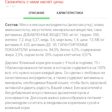
Свяжитесь с нами насчёт цены
за 1 шт
ОПИСАНИЕ
ХАРАКТЕРИСТИКИ
Состав:
Мясо и мясные ингредиенты (включая утку), злаки,
аминокислоты, загустители, минеральные вещества, сака
витамины. ДОБАВЛЕННЫЕ ВЕЩЕСТВА: мг/кг: таурин: 390;
железо: 7,2; йод: 0,27; медь: 0,6; марганец: 1,4; цинк: 13; МЕ/кг
витамин А: 625; витамин Д3.: 95. ГАРАНТИРУЕМЫЕ
ПОКАЗАТЕЛИ: влажность: 84,0%; белок: 6,5%; содержание
жира: 2,5%; сырая зола: 20% сырая клетчатка: 0,07%.
Дарлинг Влажный корм для кошек с Уткой в подливе, 75 г.
Сбалансированное питание, в котором содержится на 100%
всё, что нужно кошке каждый день. Он сделан с любовью из
качественных ингредиентов, а также содержит витамины и
минералы, необходимые Вашей кошке, чтобы быть здоровой,
активной и дарить радость Вашей семье. Без красителей и
без добавления искусственных ароматизаторов и
консервантов. Для кошек важно разнообразие в питании –
рекомендуем сочетать в ежедневном кормлении сухой и
влажный корм.