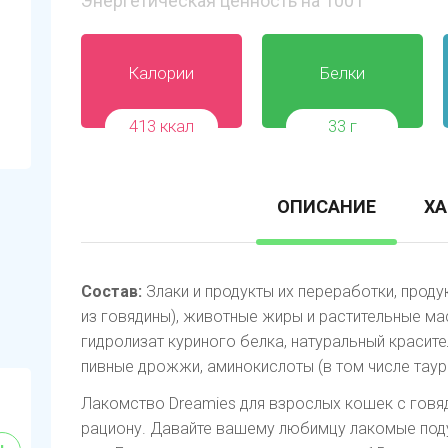
Энергетическая ценность на 100 г
Калории
Белки
413 ккал
33 г
ОПИСАНИЕ
ХА
Состав:
Злаки и продукты их переработки, проду
из говядины), животные жиры и растительные мас
гидролизат куриного белка, натуральный красит
пивные дрожжи, аминокислоты (в том числе таури
Лакомство Dreamies для взрослых кошек с говя
рациону. Давайте вашему любимцу лакомые поду