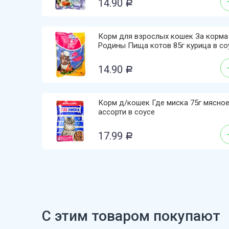
14.90
Р
Корм для взрослых кошек За корма
Родины Пища котов 85г курица в со
14.90
Р
Корм д/кошек Где миска 75г мясно
ассорти в соусе
17.99
Р
С этим товаром покупают