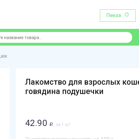
Пенза
шек
Лакомство для взрослых коше
говядина подушечки
42.90
за 1 шт
Р