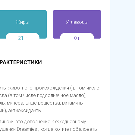
Жиры
Углеводы
21 г
0 г
РАКТЕРИСТИКИ
кты животного происхождения ( в том числе
ла (в том числе подсолнечное масло),
ель, минеральные вещества, витамины,
н), антиоксиданты.
диной- 'это дополнение к ежедневному
шечки Dreamies , когда хотите побаловать