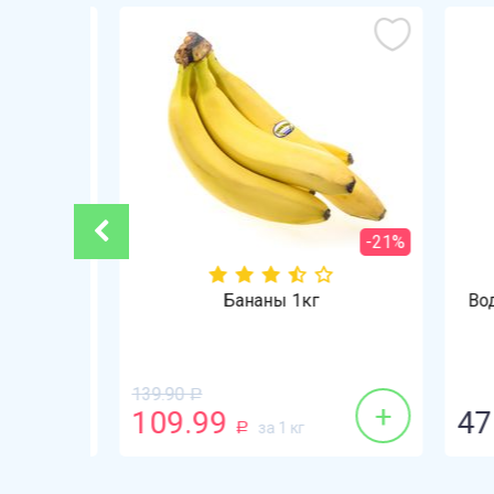
-3%
-21%
ай 1кг
Бананы 1кг
Вода 
139.90
Р
+
+
109.99
47.
за 1 кг
Р