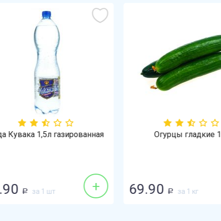
Кувака 1,5л газированная
Огурцы гладкие 1кг
+
90
69.90
за 1 шт
за 1 кг
Р
Р