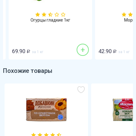
Огурцы гладкие 1кг
Морков
+
69.90
42.90
Р
за 1 кг
Р
за 1 кг
Похожие товары