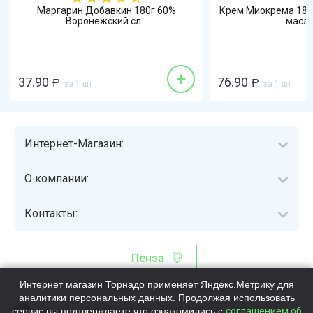
Маргарин Добавкин 180г 60%
Крем Миокрема 180г
Воронежский сл...
маслах
+
37.90
76.90
Р
за 1 шт
Р
за 1 шт
Интернет-Магазин:
О компании:
Контакты:
Пенза
Интернет магазин Торнадо применяет Яндекс.Метрику для
Торнадо - интернет-гипермаркет, осуществляющий сборку,
аналитики персональных данных. Продолжая использовать
выдачу и доставку готовых наборов продуктов питания.
сервис вы подтверждаете что ознакомились с
Общество с ограниченной ответственностью «Торнадо» (ОГРН
соглашением об