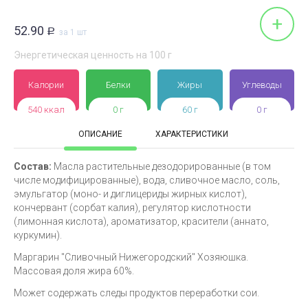
+
52.90
Р
за 1 шт
Энергетическая ценность на 100 г
Калории
Белки
Жиры
Углеводы
540 ккал
0 г
60 г
0 г
ОПИСАНИЕ
ХАРАКТЕРИСТИКИ
Состав:
Масла растительные дезодорированные (в том
числе модифицированные), вода, сливочное масло, соль,
эмульгатор (моно- и диглицериды жирных кислот),
кончервант (сорбат калия), регулятор кислотности
(лимонная кислота), ароматизатор, красители (аннато,
куркумин).
Маргарин "Сливочный Нижегородский" Хозяюшка.
Массовая доля жира 60%.
Может содержать следы продуктов переработки сои.