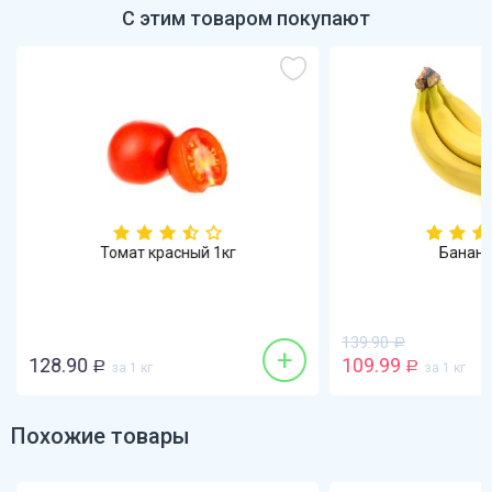
С этим товаром покупают
Томат красный 1кг
Бананы
139.90
Р
+
128.90
109.99
Р
за 1 кг
Р
за 1 кг
Похожие товары