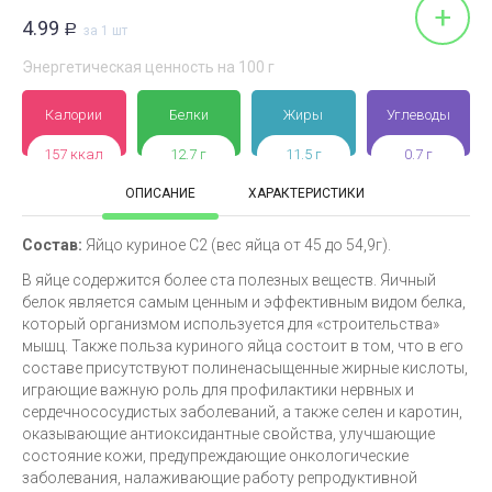
+
4.99
Р
за 1 шт
Энергетическая ценность на 100 г
Калории
Белки
Жиры
Углеводы
157 ккал
12.7 г
11.5 г
0.7 г
ОПИСАНИЕ
ХАРАКТЕРИСТИКИ
Состав:
Яйцо куриное С2 (вес яйца от 45 до 54,9г).
В яйце содержится более ста полезных веществ. Яичный
белок является самым ценным и эффективным видом белка,
который организмом используется для «строительства»
мышц. Также польза куриного яйца состоит в том, что в его
составе присутствуют полиненасыщенные жирные кислоты,
играющие важную роль для профилактики нервных и
сердечнососудистых заболеваний, а также селен и каротин,
оказывающие антиоксидантные свойства, улучшающие
состояние кожи, предупреждающие онкологические
заболевания, налаживающие работу репродуктивной