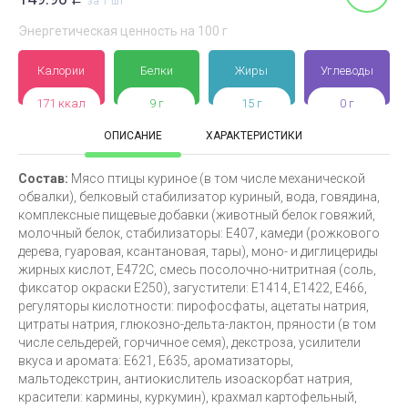
за 1 шт
Энергетическая ценность на 100 г
Калории
Белки
Жиры
Углеводы
171 ккал
9 г
15 г
0 г
ОПИСАНИЕ
ХАРАКТЕРИСТИКИ
Состав:
Мясо птицы куриное (в том числе механической
обвалки), белковый стабилизатор куриный, вода, говядина,
комплексные пищевые добавки (животный белок говяжий,
молочный белок, стабилизаторы: Е407, камеди (рожкового
дерева, гуаровая, ксантановая, тары), моно- и диглицериды
жирных кислот, Е472С, смесь посолочно-нитритная (соль,
фиксатор окраски Е250), загустители: Е1414, Е1422, Е466,
регуляторы кислотности: пирофосфаты, ацетаты натрия,
цитраты натрия, глюкозно-дельта-лактон, пряности (в том
числе сельдерей, горчичное семя), декстроза, усилители
вкуса и аромата: Е621, Е635, ароматизаторы,
мальтодекстрин, антиокислитель изоаскорбат натрия,
красители: кармины, куркумин), крахмал картофельный,