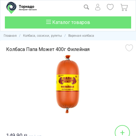
Каталог товаров
Главная
/
Колбаса, сосиски, рулеты
/
Вареная колбаса
Колбаса Папа Может 400г Филейная
+
149.90
Р