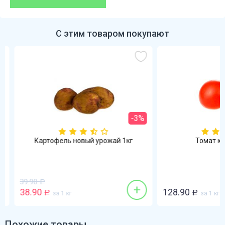
С этим товаром покупают
-3%
Картофель новый урожай 1кг
Томат кра
39.90
Р
+
38.90
128.90
Р
за 1 кг
Р
за 1 кг
Похожие товары