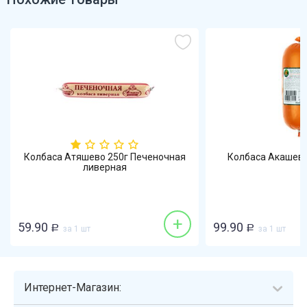
Колбаса Атяшево 250г Печеночная
Колбаса Акашево
ливерная
+
59.90
99.90
Р
за 1 шт
Р
за 1 шт
Интернет-Магазин: