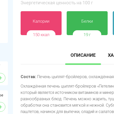
Энергетическая ценность на 100 г
Калории
Белки
150 ккал
19 г
ОПИСАНИЕ
ХА
/
+
Состав:
Печень цыплят-бройлеров, охлаждённая
Охлаждённая печень цыплят-бройлеров «Петелинк
который является источником витаминов и минер
ое
разнообразных блюд. Печень можно жарить, туш
обработки она становится мягкой и нежной. Суб
+
паштетов, начинок для выпечки, оладий и салато