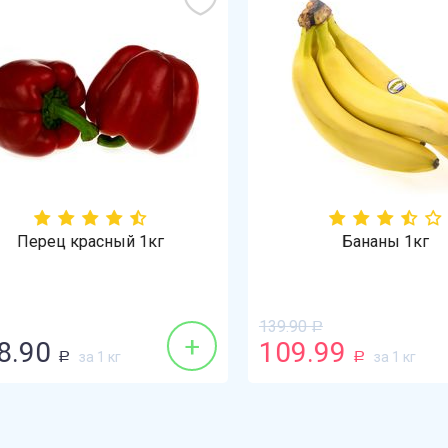
Перец красный 1кг
Бананы 1кг
139.90
Р
+
.90
109.99
за 1 кг
за 1 кг
Р
Р