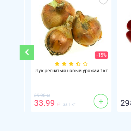
-36%
-15%
г
Лук репчатый новый урожай 1кг
39.90
Р
+
+
33.99
298
за 1 кг
Р