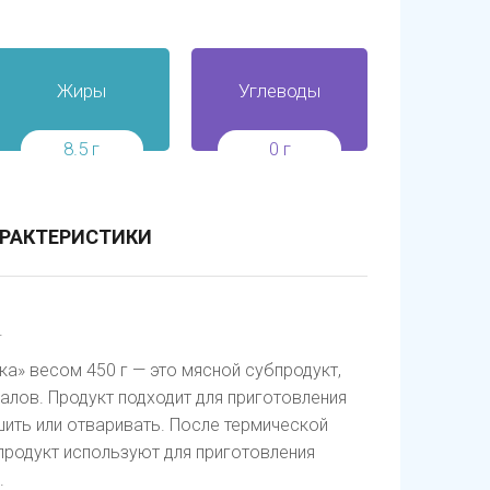
Жиры
Углеводы
8.5 г
0 г
РАКТЕРИСТИКИ
.
а» весом 450 г — это мясной субпродукт,
алов. Продукт подходит для приготовления
ить или отваривать. После термической
продукт используют для приготовления
в.