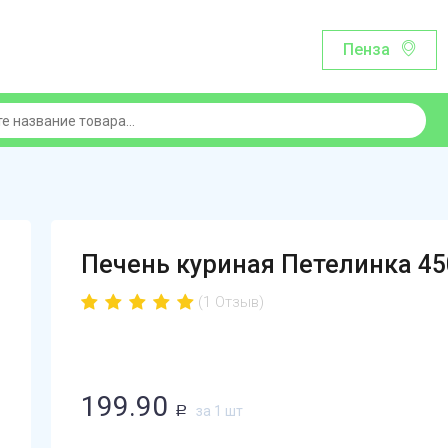
Пенза
Печень куриная Петелинка 4
(1 Отзыв)
199.90
за 1 шт
Р