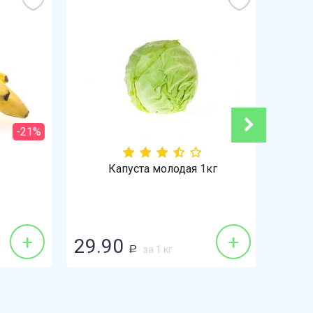
-21%
Капуста молодая 1кг
+
+
29.90
59.9
за 1 кг
Р