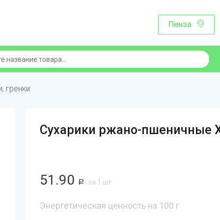
Пенза
и, гренки
Сухарики ржано-пшеничные Х
51.90
за 1 шт
Р
Энергетическая ценность на 100 г