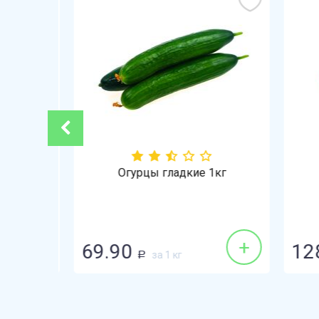
-21%
Огурцы гладкие 1кг
+
+
69.90
128
за 1 кг
Р