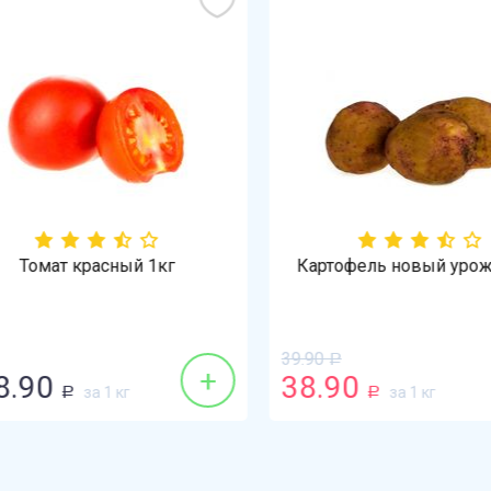
Томат красный 1кг
Картофель новый урожа
39.90
Р
+
.90
38.90
за 1 кг
за 1 кг
Р
Р