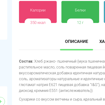
Калории
Белки
350 ккал
12 г
ОПИСАНИЕ
ХА
Состав:
Хлеб ржано- пшеничный (мука пшеничная 
растительное масло, соль поваренная пищевая 
вкусоароматическая добавка идентичная натурал
соль, ароматизаторы натуральные и идентичные н
глютамат натрия Е621 пищевая добавка "I&G"), н
диоксид кремния Е551 (антислеживатель)).
Сухарики со вкусом ветчины и сыра, идеальный 
+