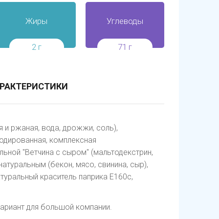
Жиры
Углеводы
2 г
71 г
РАКТЕРИСТИКИ
и ржаная, вода, дрожжи, соль),
йодированная, комплексная
ьной "Ветчина с сыром" (мальтодекстрин,
атуральным (бекон, мясо, свинина, сыр),
атуральный краситель паприка Е160с,
вариант для большой компании.