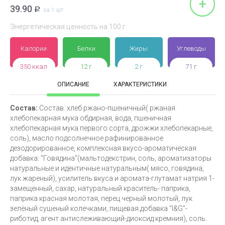
+
39.90
Р
за 1 шт
Энергетическая ценность на 100 г
Калории
Белки
Жиры
Углеводы
350 ккал
12 г
2 г
71 г
ОПИСАНИЕ
ХАРАКТЕРИСТИКИ
Состав:
Состав: хлеб ржано-пшеничный( ржаная
хлебопекарная мука обдирная, вода, пшеничная
хлебопекарная мука первого сорта, дрожжи хлебопекарные,
соль), масло подсолнечное рафинированное
дезодорированное, комплексная вкусо-ароматическая
добавка: "Говядина"(мальтодекстрин, соль, ароматизаторы
натуральные и идентичные натуральным( мясо, говядина,
лук жареный), усилитель вкуса и аромата-глутамат натрия 1-
замещенный, сахар, натуральный краситель- паприка,
паприка красная молотая, перец черный молотый, лук
зелёный сушеный колечками, пищевая добавка "I&G"-
риботид, агент антислеживающий-диоксид кремния), соль.