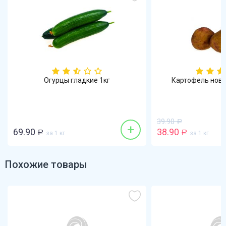
Огурцы гладкие 1кг
Картофель новый уро
39.90
Р
+
9.90
38.90
Р
за 1 кг
Р
за 1 кг
Похожие товары