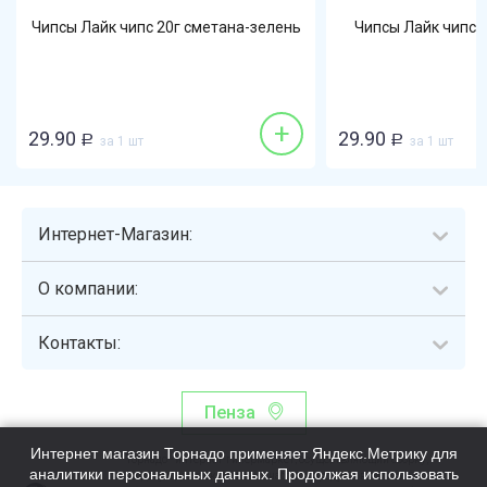
Чипсы Лайк чипс 20г сметана-зелень
Чипсы Лайк чипс 
+
29.90
29.90
Р
за 1 шт
Р
за 1 шт
Интернет-Магазин:
О компании:
Контакты:
Пенза
Интернет магазин Торнадо применяет Яндекс.Метрику для
Торнадо - интернет-гипермаркет, осуществляющий сборку,
аналитики персональных данных. Продолжая использовать
выдачу и доставку готовых наборов продуктов питания.