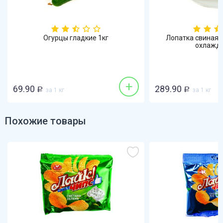
Огурцы гладкие 1кг
Лопатка свиная 
охлажд
+
69.90
289.90
Р
за 1 кг
Р
за 1 кг
Похожие товары